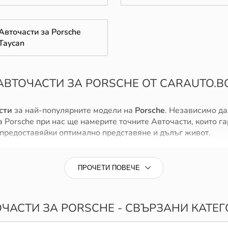
Авточасти за Porsche
Taycan
АВТОЧАСТИ ЗА PORSCHE ОТ CARAUTO.B
сти
за най-популярните модели на
Porsche
. Независимо да
на Porsche при нас ще намерите точните Авточасти, които 
 предоставяйки оптимално представяне и дълъг живот.
за вашия автомобил, като комбинираме качество, издръжл
дителите и са идеални за замяна на оригинални части.
ПРОЧЕТИ ПОВЕЧЕ
шия Porsche и се възползвайте от бърза доставка и гаран
sche?
ЧАСТИ ЗА PORSCHE - СВЪРЗАНИ КАТЕ
 а когато дойде време за смяна на Авточасти за вашия ав