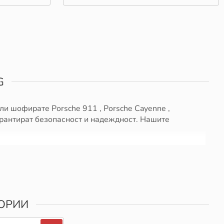
G
ли шофирате Porsche 911 , Porsche Cayenne ,
гарантират безопасност и надеждност. Нашите
ивост и достъпни цени. Всички Авточасти в нашия
тирано удовлетворение.
ГОРИИ
томобил Porsche, е важно да направите правилния