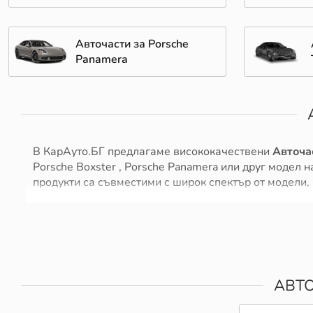
Авточасти за Porsche
Panamera
В КарАуто.БГ предлагаме висококачествени
Авточа
Porsche Boxster , Porsche Panamera или друг модел 
продукти са съвместими с широк спектър от модели,
Ние се стремим да предложим най-добрите решения 
каталог отговарят на високите стандарти на произво
Изберете КарАуто.БГ за качествени Авточасти за ва
Как да изберем подходящи Авточасти за Por
АВТО
Всеки автомобил в даден момент изисква поддръжка,