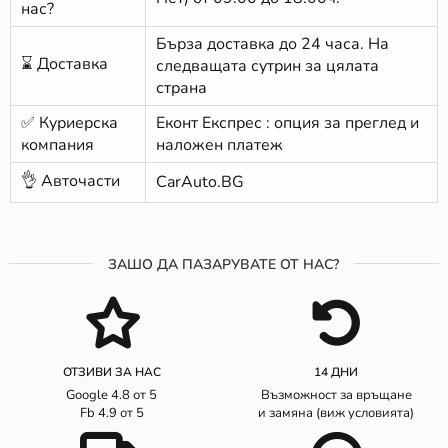
нас?
Бърза доставка до 24 часа. На
⌛ Доставка
следващата сутрин за цялата
страна
✅ Куриерска
Еконт Експрес : опция за преглед и
компания
наложен платеж
👌 Авточасти
CarAuto.BG
ЗАШО ДА ПАЗАРУВАТЕ ОТ НАС?
ОТЗИВИ ЗА НАС
14 ДНИ
Google 4.8 от 5
Възможност за връщане
Fb 4.9 от 5
и замяна (виж условията)