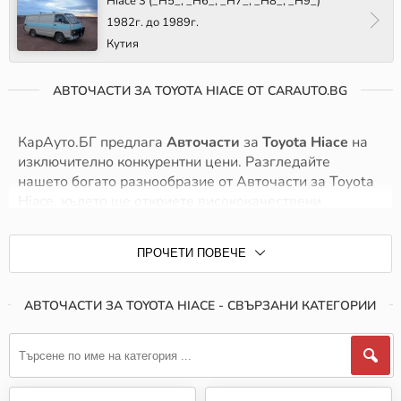
Hiace 3 (_H5_, _H6_, _H7_, _H8_, _H9_)
1982г. до 1989г.
Кутия
АВТОЧАСТИ ЗА TOYOTA HIACE ОТ CARAUTO.BG
КарАуто.БГ предлага
Авточасти
за
Toyota Hiace
на
изключително конкурентни цени. Разгледайте
нашето богато разнообразие от Авточасти за Toyota
Hiace, където ще откриете висококачествени
продукти от утвърдени производители,
специализирани в производството на автомобилни
ПРОЧЕТИ ПОВЕЧЕ
части. Гарантираме ви надеждност и увереност на
пътя, независимо от условията.
АВТОЧАСТИ ЗА TOYOTA HIACE - СВЪРЗАНИ КАТЕГОРИИ
Сред марките, които предлагаме, ще намерите
Авточасти в различни ценови категории,
проектирани да отговорят на специфичните
изисквания на различните модели на Toyota Hiace.
Нашият приоритет е да предоставим продукти, които