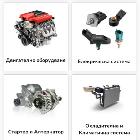
Отлично обслужване: Екипът на КарАуто.БГ е
винаги готов да ви помогне с професионален
съвет, за да направите най-добрия избор за
вашия автомобил.
Доверете се на КарАуто.БГ за качествени авточасти,
които осигуряват безопасност и сигурност при всяко
пътуване.
Двигателно оборудване
Елекрическа система
Охладителна и
Стартер и Алтернатор
Климатична система