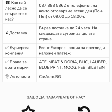
☎ Как най-
087 888 5862
е телефонът, на
лесно да се
който отговаряме всеки ден (Пон-
свържете с
Пет) от 09:00 до 18:00ч.
нас?
Бърза доставка до 24 часа. На
⌛ Доставка
следващата сутрин за цялата
страна
✅ Куриерска
Еконт Експрес : опция за преглед и
компания
наложен платеж
✅ Брава за
ATE, MEAT & DORIA, BLIC, LAUBER,
врата марки
BLUE PRINT, MOOG, FEBI BILSTEIN
👌 Авточасти
CarAuto.BG
ЗАШО ДА ПАЗАРУВАТЕ ОТ НАС?