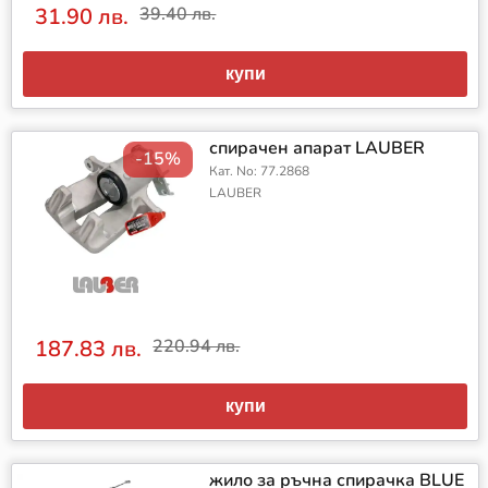
31.90 лв.
39.40 лв.
купи
спирачен апарат LAUBER
-15%
Кат. No: 77.2868
LAUBER
187.83 лв.
220.94 лв.
купи
жило за ръчна спирачка BLUE