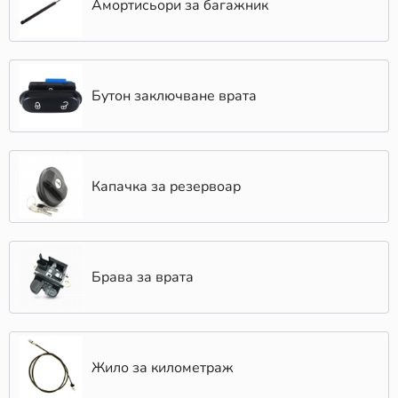
Амортисьори за багажник
Бутон заключване врата
Капачка за резервоар
Брава за врата
Жило за километраж