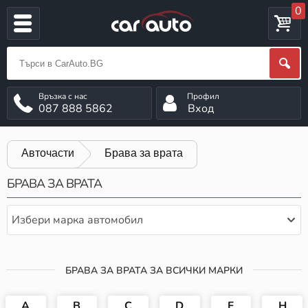
0
087 888 5862
Вход
Авточасти
Брава за врата
БРАВА ЗА ВРАТА
Избери марка автомобил
БРАВА ЗА ВРАТА ЗА ВСИЧКИ МАРКИ
A
B
C
D
F
H