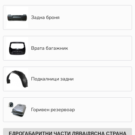
Задна броня
Врата багажник
Подкалници задни
Горивен резервоар
ЕДРОГАБАРИТНИ ЧАСТИ ЛЯВА/ДЯСНА СТРАНА