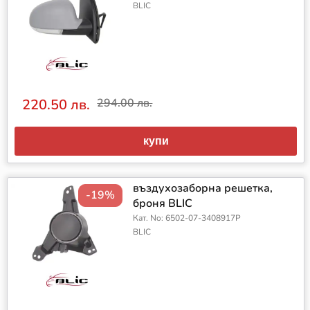
BLIC
220.50 лв.
294.00 лв.
купи
въздухозаборна решетка,
-19%
броня BLIC
Кат. No: 6502-07-3408917P
BLIC