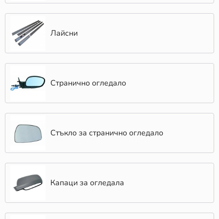
Лайсни
Странично огледало
Стъкло за странично огледало
Капаци за огледала