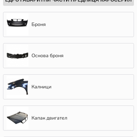
Броня
Основа броня
Калници
Капак двигател