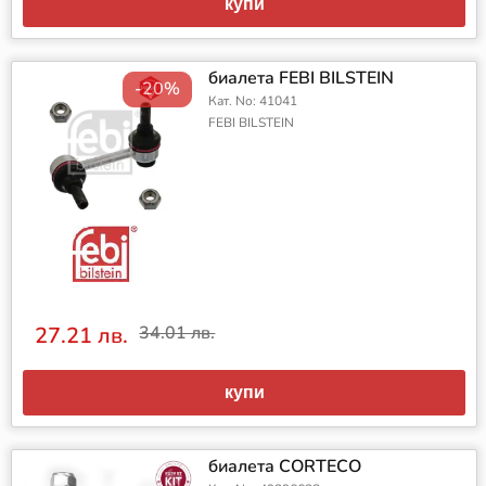
купи
биалета FEBI BILSTEIN
-20%
Кат. No: 41041
FEBI BILSTEIN
27.21 лв.
34.01 лв.
купи
биалета CORTECO