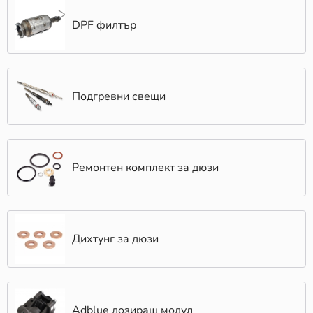
DPF филтър
Подгревни свещи
Ремонтен комплект за дюзи
Дихтунг за дюзи
Adblue дозиращ модул