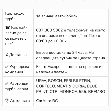
Картридж
за всички автомобили
турбо
☎ Как най-
087 888 5862
е телефонът, на който
лесно да се
отговаряме всеки ден (Пон-Пет) от
свържете с
09:00 до 18:00ч.
нас?
Бърза доставка до 24 часа. На
⌛ Доставка
следващата сутрин за цялата страна
✅ Куриерска
Еконт Експрес : опция за преглед и
компания
наложен платеж
URW, BOSCH, FEBI BILSTEIN,
✅ Картридж
CORTECO, MEAT & DORIA, BLUE
турбо марки
PRINT, CTR, MONROE, 555, BREMBO
👌 Авточасти
CarAuto.BG