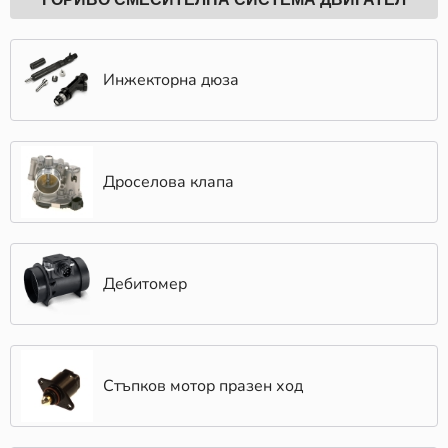
Инжекторна дюза
Дроселова клапа
Дебитомер
Стъпков мотор празен ход