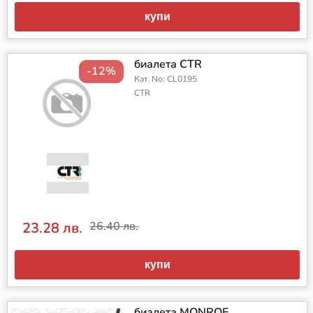
купи
биалета CTR
-12%
Кат. No: CL0195
CTR
23.28 лв.
26.40 лв.
купи
биалета MONROE