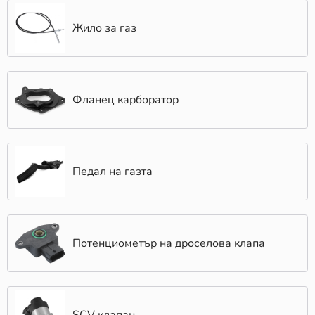
Жило за газ
Фланец карборатор
Педал на газта
Потенциометър на дроселова клапа