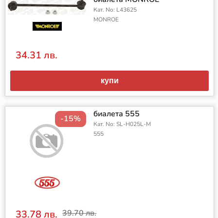
Кат. No: L43625
MONROE
34.31 лв.
купи
биалета 555
-15%
Кат. No: SL-H025L-M
555
33.78 лв.
39.70 лв.