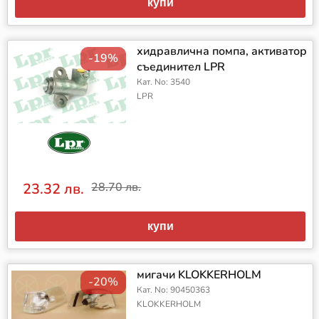
купи
хидравлична помпа, активатор
-19%
съединител LPR
Кат. No: 3540
LPR
23.32 лв.
28.70 лв.
купи
мигачи KLOKKERHOLM
-20%
Кат. No: 90450363
KLOKKERHOLM