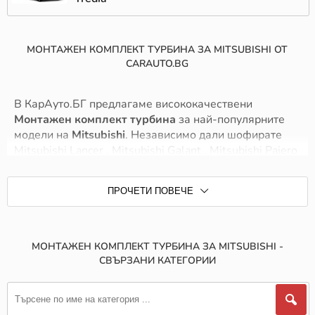
МОНТАЖЕН КОМПЛЕКТ ТУРБИНА ЗА MITSUBISHI ОТ
CARAUTO.BG
В КарАуто.БГ предлагаме висококачествени
Монтажен комплект турбина
за най-популярните
модели на
Mitsubishi
. Независимо дали шофирате
Mitsubishi Lancer , Mitsubishi Galant , Mitsubishi Pajero
, Mitsubishi Colt или друг модел на Mitsubishi при нас
ще намерите точните Монтажен комплект турбина,
ПРОЧЕТИ ПОВЕЧЕ
които гарантират безопасност и надеждност. Нашите
продукти са съвместими с широк спектър от модели,
предоставяйки оптимално представяне и дълъг
живот.
МОНТАЖЕН КОМПЛЕКТ ТУРБИНА ЗА MITSUBISHI -
СВЪРЗАНИ КАТЕГОРИИ
Ние се стремим да предложим най-добрите решения
за вашия автомобил, като комбинираме качество,
издръжливост и достъпни цени. Всички Монтажен