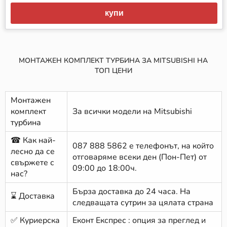
купи
МОНТАЖЕН КОМПЛЕКТ ТУРБИНА ЗА MITSUBISHI НА
ТОП ЦЕНИ
Монтажен
комплект
За всички модели на Mitsubishi
турбина
☎ Как най-
087 888 5862
е телефонът, на който
лесно да се
отговаряме всеки ден (Пон-Пет) от
свържете с
09:00 до 18:00ч.
нас?
Бърза доставка до 24 часа. На
⌛ Доставка
следващата сутрин за цялата страна
✅ Куриерска
Еконт Експрес : опция за преглед и