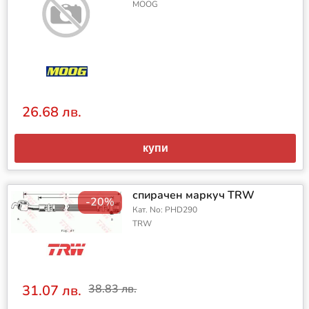
MOOG
26.68 лв.
купи
спирачен маркуч TRW
-20%
Кат. No: PHD290
TRW
31.07 лв.
38.83 лв.