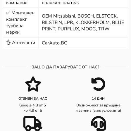
компания
наложен платеж
✅ Монтажен
ОЕМ Mitsubishi, BOSCH, ELSTOCK,
комплект
BILSTEIN, LPR, KLOKKERHOLM, BLUE
турбина
PRINT, PURFLUX, MOOG, TRW
марки
👌 Авточасти
CarAuto.BG
ЗАШО ДА ПАЗАРУВАТЕ ОТ НАС?
ОТЗИВИ ЗА НАС
14 ДНИ
Google 4.8 от 5
Възможност за връщане
Fb 4.9 от 5
и замяна (виж условията)