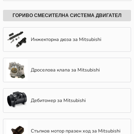
комплект турбина в нашия каталог отговарят на
високите стандарти на производителите и са идеални
за замяна на оригинални части.
ГОРИВО СМЕСИТЕЛНА СИСТЕМА ДВИГАТЕЛ
Изберете КарАуто.БГ за качествени Монтажен
комплект турбина за вашия Mitsubishi и се
възползвайте от бърза доставка и гарантирано
Инжекторна дюза за Mitsubishi
удовлетворение.
Как да изберем подходящи Монтажен
комплект турбина за Mitsubishi?
Дроселова клапа за Mitsubishi
Всеки автомобил в даден момент изисква
поддръжка, а когато дойде време за смяна на
Монтажен комплект турбина за вашия автомобил
Mitsubishi, е важно да направите правилния избор. В
Дебитомер за Mitsubishi
КарАуто.БГ улесняваме този процес чрез нашата
интуитивна платформа, която ви помага бързо и
лесно да намерите точните части за вашия
автомобил. Просто въведете марката, модела и
двигателя на автомобила си, за да получите списък с
Стъпков мотор празен ход за Mitsubishi