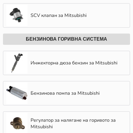
PRINT, PURFLUX, MOOG, TRW. Всеки от тези
брандове е с доказана репутация за качество,
SCV клапан за Mitsubishi
издръжливост и оптимално представяне. Поръчайте
днес и се възползвайте от светкавична доставка в
рамките на 24 часа! Получете поръчката си още на
следващата сутрин, независимо къде се намирате в
БЕНЗИНОВА ГОРИВНА СИСТЕМА
страната.
Инжекторна дюза бензин за Mitsubishi
Бензинова помпа за Mitsubishi
Регулатор за налягане на горивото за
Mitsubishi