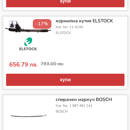
купи
кормилна кутия ELSTOCK
-17%
Кат. No: 11-0145
ELSTOCK
656.79 лв.
793.00 лв.
купи
спирачен маркуч BOSCH
Кат. No: 1 987 481 142
BOSCH