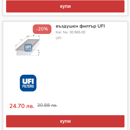
купи
въздушен филтър UFI
-20%
Кат. No: 30.965.00
UFI
24.70 лв.
30.88 лв.
купи