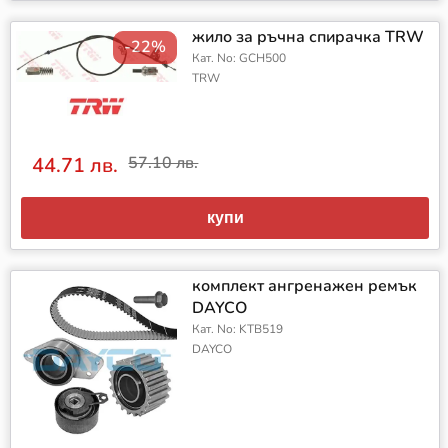
жило за ръчна спирачка TRW
-22%
Кат. No: GCH500
TRW
44.71 лв.
57.10 лв.
купи
комплект ангренажен ремък
DAYCO
Кат. No: KTB519
DAYCO