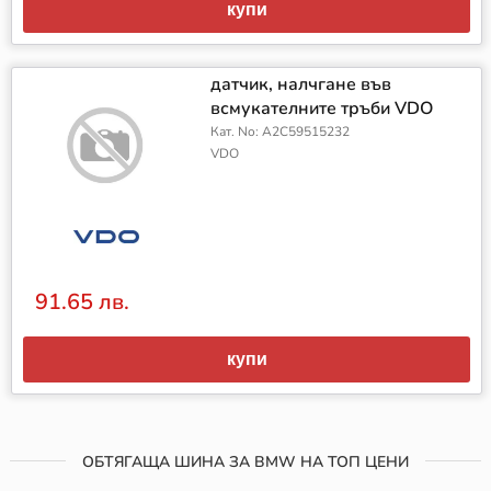
купи
датчик, налчгане във
всмукателните тръби VDO
Кат. No: A2C59515232
VDO
91.65 лв.
купи
ОБТЯГАЩА ШИНА ЗА BMW НА ТОП ЦЕНИ