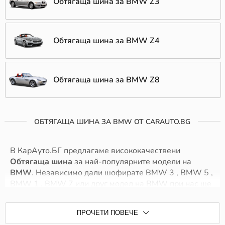
Обтягаща шина за BMW Z3
Обтягаща шина за BMW Z4
Обтягаща шина за BMW Z8
ОБТЯГАЩА ШИНА ЗА BMW ОТ CARAUTO.BG
В КарАуто.БГ предлагаме висококачествени
Обтягаща шина
за най-популярните модели на
BMW
. Независимо дали шофирате BMW 3 , BMW 5 ,
BMW 1 , BMW 7 или друг модел на BMW при нас ще
намерите точните Обтягаща шина, които гарантират
безопасност и надеждност. Нашите продукти са
ПРОЧЕТИ ПОВЕЧЕ
съвместими с широк спектър от модели,