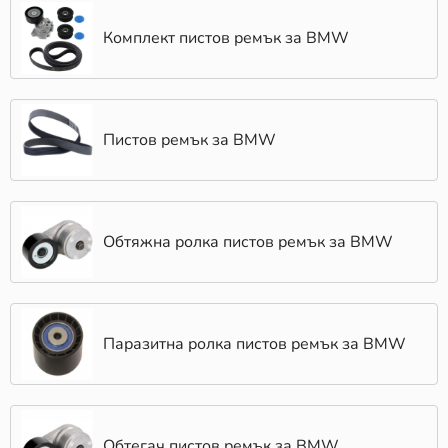
гарантирайки, че ще откриеш най-добрите продукти
Комплект пистов ремък за BMW
на пазара. Ние предлагаме Обтягаща шина от
водещи световни производители като ОЕМ BMW,
BOSCH, KLOKKERHOLM, UFI, LuK, LESJÖFORS,
MANN-FILTER, TRW, DAYCO, JAPANPARTS, VDO.
Всеки от тези брандове е с доказана репутация за
Пистов ремък за BMW
качество, издръжливост и оптимално представяне.
Поръчайте днес и се възползвайте от светкавична
доставка в рамките на 24 часа! Получете поръчката
си още на следващата сутрин, независимо къде се
намирате в страната.
Обтяжна ролка пистов ремък за BMW
Паразитна ролка пистов ремък за BMW
Обтегач пистов ремък за BMW