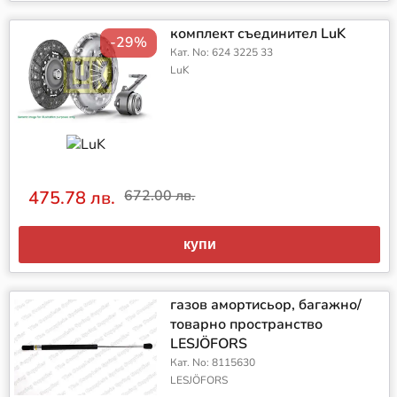
комплект съединител LuK
-29%
Кат. No: 624 3225 33
LuK
475.78 лв.
672.00 лв.
купи
газов амортисьор, багажно/
товарно пространство
LESJÖFORS
Кат. No: 8115630
LESJÖFORS