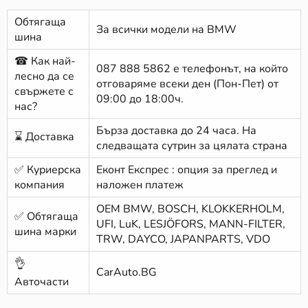
Обтягаща
За всички модели на BMW
шина
☎ Как най-
087 888 5862
е телефонът, на който
лесно да се
отговаряме всеки ден (Пон-Пет) от
свържете с
09:00 до 18:00ч.
нас?
Бърза доставка до 24 часа. На
⌛ Доставка
следващата сутрин за цялата страна
✅ Куриерска
Еконт Експрес : опция за преглед и
компания
наложен платеж
ОЕМ BMW, BOSCH, KLOKKERHOLM,
✅ Обтягаща
UFI, LuK, LESJÖFORS, MANN-FILTER,
шина марки
TRW, DAYCO, JAPANPARTS, VDO
👌
CarAuto.BG
Авточасти