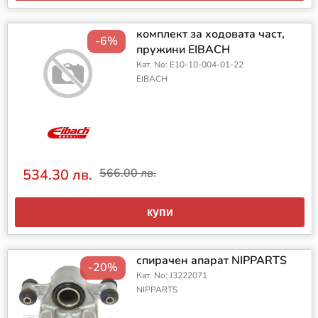
комплект за ходовата част,
-6%
пружини EIBACH
Кат. No: E10-10-004-01-22
EIBACH
534.30 лв.
566.00 лв.
купи
спирачен апарат NIPPARTS
-20%
Кат. No: J3222071
NIPPARTS