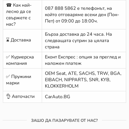
☎ Как най-
087 888 5862
е телефонът, на
лесно да се
който отговаряме всеки ден (Пон-
свържете с
Пет) от 09:00 до 18:00ч.
нас?
Бърза доставка до 24 часа. На
⌛ Доставка
следващата сутрин за цялата
страна
✅ Куриерска
Еконт Експрес : опция за преглед и
компания
наложен платеж
ОЕМ Seat, ATE, SACHS, TRW, BGA,
✅ Пружини
EIBACH, NIPPARTS, SNR, KYB,
марки
KLOKKERHOLM
👌 Авточасти
CarAuto.BG
ЗАШО ДА ПАЗАРУВАТЕ ОТ НАС?