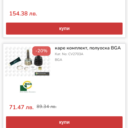
154.38 лв.
купи
каре комплект, полуоска BGA
-20%
Кат. No: CV2703A
BGA
71.47 лв.
89.34 лв.
купи