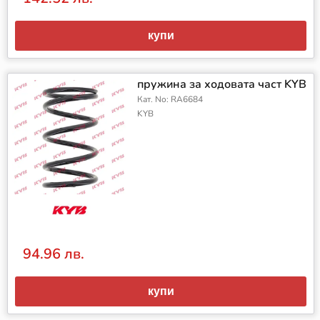
купи
пружина за ходовата част KYB
Кат. No: RA6684
KYB
94.96 лв.
купи