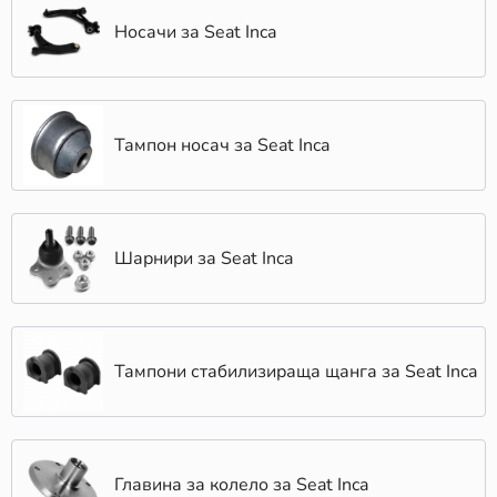
части бързо и навреме.
Отлично обслужване: Екипът на КарАуто.БГ е
Носачи за Seat Inca
винаги готов да ви помогне с професионален
съвет, за да направите най-добрия избор за
вашия автомобил.
Доверете се на КарАуто.БГ за качествени авточасти,
Тампон носач за Seat Inca
които осигуряват безопасност и сигурност при всяко
пътуване.
Шарнири за Seat Inca
Тампони стабилизираща щанга за Seat Inca
Главина за колело за Seat Inca