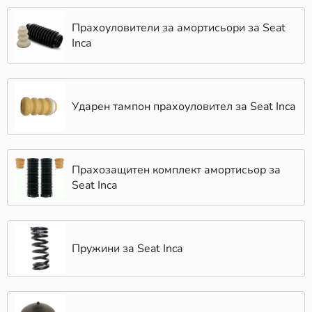
на цена от 10.70 лв. до 101.51 лв.
Seat Inca (6K9) 1.4 16V фургон/комби 75 к.с
Прахоуловители за амортисьори за Seat
бензин на цена от 10.70 лв. до 101.51 лв.
Inca
Seat Inca (6K9) 1.9 TDI фургон/комби 90 к.с
дизел на цена от 10.70 лв. до 83.91 лв.
В КарАуто.БГ сме посветени на предлагането на най-
Ударен тампон прахоуловител за Seat Inca
добрите решения за поддръжка и ремонт на вашия
автомобил. Затова работим с водещи световни
производители на Пружини и други автомобилни
части, които се отличават с високо качество и
Прахозащитен комплект амортисьор за
надеждност. Нашите продукти са внимателно
Seat Inca
подбрани, за да отговарят на нуждите както на
ежедневното шофиране, така и на по-взискателни
условия на пътя.
Защо да купите Пружини за Seat Inca от
Пружини за Seat Inca
КарАуто.БГ?
Изборът на качествени Пружини за вашия Seat Inca е
от съществено значение за безопасността и