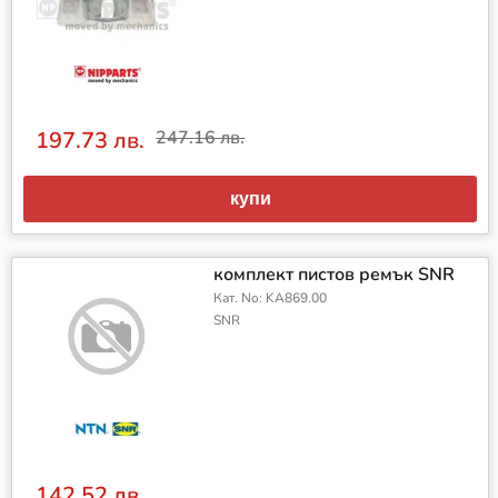
197.73 лв.
247.16 лв.
купи
комплект пистов ремък SNR
Кат. No: KA869.00
SNR
142.52 лв.