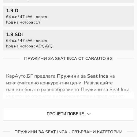
1.9 D
64 к.с / 47 kW - дизел
Код на мотора : 1Y
1.9 SDI
64 к.с / 47 kW - дизел
Код на мотора : AEY, AYQ
ПРУЖИНИ ЗА SEAT INCA ОТ CARAUTO.BG
КарАуто.БГ предлага
Пружини
за
Seat Inca
на
изключително конкурентни цени. Разгледайте
нашето богато разнообразие от Пружини за Seat Inca,
където ще откриете висококачествени продукти от
утвърдени производители, специализирани в
производството на автомобилни части. Гарантираме
ПРОЧЕТИ ПОВЕЧЕ
ви надеждност и увереност на пътя, независимо от
условията.
ПРУЖИНИ ЗА SEAT INCA - СВЪРЗАНИ КАТЕГОРИИ
Сред марките, които предлагаме, ще намерите