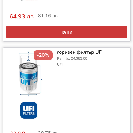
64.93 лв.
81.16 лв.
купи
горивен филтър UFI
-20%
Кат. No: 24.383.00
UFI