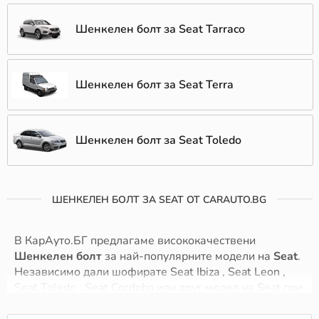
Шенкелен болт за Seat Tarraco
Шенкелен болт за Seat Terra
Шенкелен болт за Seat Toledo
ШЕНКЕЛЕН БОЛТ ЗА SEAT ОТ CARAUTO.BG
В КарАуто.БГ предлагаме висококачествени
Шенкелен болт
за най-популярните модели на
Seat
.
Независимо дали шофирате Seat Ibiza , Seat Leon ,
Seat Toledo , Seat Cordoba или друг модел на Seat при
нас ще намерите точните Шенкелен болт, които