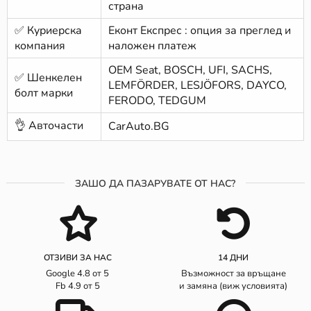
страна
✅ Куриерска
Еконт Експрес : опция за преглед и
компания
наложен платеж
ОЕМ Seat, BOSCH, UFI, SACHS,
✅ Шенкелен
LEMFÖRDER, LESJÖFORS, DAYCO,
болт марки
FERODO, TEDGUM
👌 Авточасти
CarAuto.BG
ЗАШО ДА ПАЗАРУВАТЕ ОТ НАС?
ОТЗИВИ ЗА НАС
14 ДНИ
Google 4.8 от 5
Възможност за връщане
Fb 4.9 от 5
и замяна (виж условията)