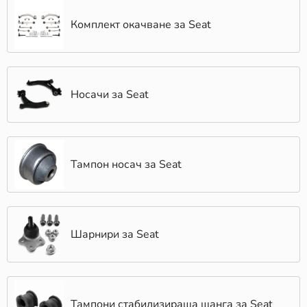
Комплект окачване за Seat
Носачи за Seat
Тампон носач за Seat
Шарнири за Seat
Тампони стабилизираща щанга за Seat