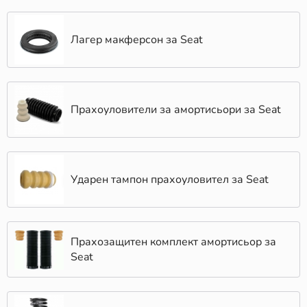
направите правилния избор. В КарАуто.БГ
улесняваме този процес чрез нашата интуитивна
Лагер макферсон за Seat
платформа, която ви помага бързо и лесно да
намерите точните части за вашия автомобил. Просто
въведете марката, модела и двигателя на
автомобила си, за да получите списък с наличните
продукти и категории.
Прахоуловители за амортисьори за Seat
При избора на авточасти има няколко основни
фактора, които може да вземете под внимание:
Съвместимост с модела на вашия автомобил
Ударен тампон прахоуловител за Seat
Seat
Рецензии и препоръки от специалисти
Отзиви от клиенти, които вече са използвали
нашите продукти
Прахозащитен комплект амортисьор за
Марката и качеството на производителя
Seat
Баланс между цена и качество
Когато дойде време за смяна на
Шенкелен болт
,
няма по-надежден партньор от КарАуто.БГ. Нашата