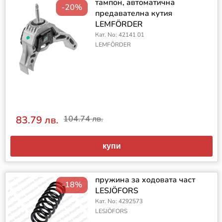
тампон, автоматична
-20%
предавателна кутия
LEMFÖRDER
Кат. No: 42141 01
LEMFÖRDER
83.79 лв.
104.74 лв.
купи
пружина за ходовата част
-18%
LESJÖFORS
Кат. No: 4292573
LESJÖFORS