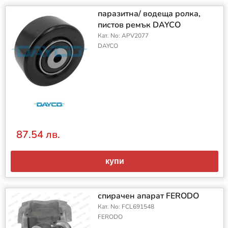
паразитна/ водеща ролка,
пистов ремък DAYCO
Кат. No: APV2077
DAYCO
87.54 лв.
купи
спирачен апарат FERODO
Кат. No: FCL691548
FERODO