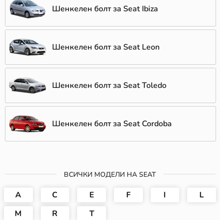
Шенкелен болт за Seat Ibiza
Шенкелен болт за Seat Leon
Шенкелен болт за Seat Toledo
Шенкелен болт за Seat Cordoba
ВСИЧКИ МОДЕЛИ НА SEAT
A
C
E
F
I
L
M
R
T