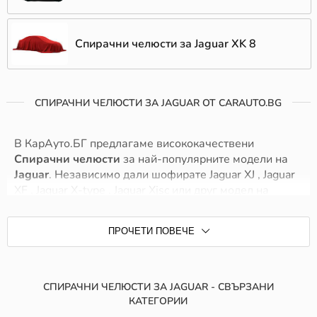
Спирачни челюсти за Jaguar XK 8
СПИРАЧНИ ЧЕЛЮСТИ ЗА JAGUAR ОТ CARAUTO.BG
В КарАуто.БГ предлагаме висококачествени
Спирачни челюсти
за най-популярните модели на
Jaguar
. Независимо дали шофирате Jaguar XJ , Jaguar
XF , Jaguar X-type , Jaguar Xjsc или друг модел на
Jaguar при нас ще намерите точните Спирачни
челюсти, които гарантират безопасност и
ПРОЧЕТИ ПОВЕЧЕ
надеждност. Нашите продукти са съвместими с
широк спектър от модели, предоставяйки оптимално
представяне и дълъг живот.
СПИРАЧНИ ЧЕЛЮСТИ ЗА JAGUAR - СВЪРЗАНИ
Ние се стремим да предложим най-добрите решения
КАТЕГОРИИ
за вашия автомобил, като комбинираме качество,