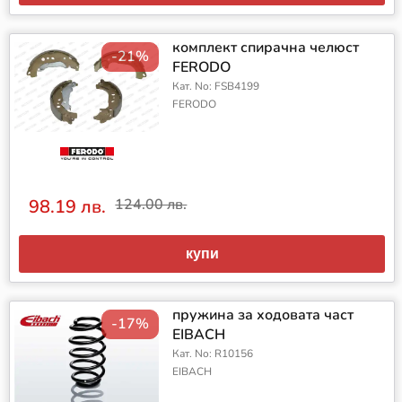
комплект спирачна челюст
-21%
FERODO
Кат. No: FSB4199
FERODO
98.19 лв.
124.00 лв.
купи
пружина за ходовата част
-17%
EIBACH
Кат. No: R10156
EIBACH