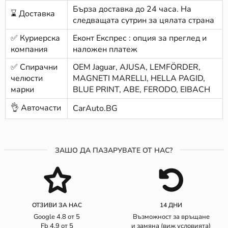
Бърза доставка до 24 часа. На
⌛ Доставка
следващата сутрин за цялата страна
✅ Куриерска
Еконт Експрес : опция за преглед и
компания
наложен платеж
✅ Спирачни
ОЕМ Jaguar, AJUSA, LEMFÖRDER,
челюсти
MAGNETI MARELLI, HELLA PAGID,
марки
BLUE PRINT, ABE, FERODO, EIBACH
👌 Авточасти
CarAuto.BG
ЗАШО ДА ПАЗАРУВАТЕ ОТ НАС?
ОТЗИВИ ЗА НАС
14 ДНИ
Google 4.8 от 5
Възможност за връщане
Fb 4.9 от 5
и замяна (виж условията)