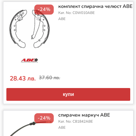
комплект спирачна челюст ABE
-24%
Кат. No: C0W010ABE
ABE
28.43 лв.
37.60 лв.
купи
спирачен маркуч ABE
-24%
Кат. No: C81842ABE
ABE