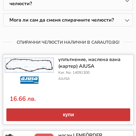
челюсти?
Мога ли сам да сменя спирачните челюсти?
СПИРАЧНИ ЧЕЛЮСТИ НАЛИЧНИ В CARAUTO.BG!
уплътнение, маслена вана
(картер) AJUSA
Кат. No: 14091300
AJUSA
16.66 лв.
купи
носач LEMFÖRDER