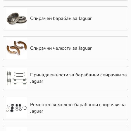
PAGID, BLUE PRINT, ABE, FERODO, EIBACH. Всеки от
тези брандове е с доказана репутация за качество,
издръжливост и оптимално представяне. Поръчайте
Спирачен барабан за Jaguar
днес и се възползвайте от светкавична доставка в
рамките на 24 часа! Получете поръчката си още на
следващата сутрин, независимо къде се намирате в
страната.
Спирачни челюсти за Jaguar
Принадлежности за барабанни спирачки за
Jaguar
Ремонтен комплект барабанни спирачки за
Jaguar