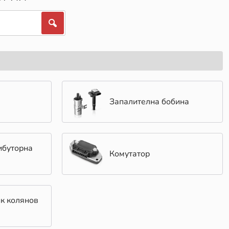
Запалителна бобина
ибуторна
Комутатор
к колянов