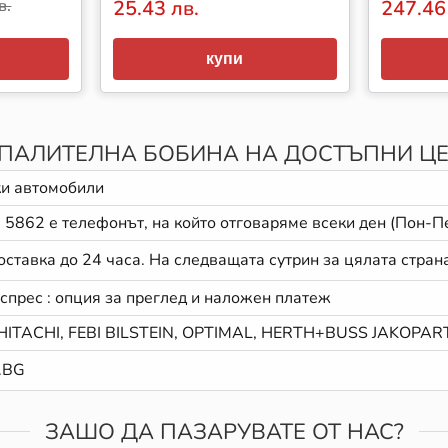
в.
25.43 лв.
247.46
купи
ПАЛИТЕЛНА БОБИНА НА ДОСТЪПНИ Ц
ки автомобили
 5862
е телефонът, на който отговаряме всеки ден (Пон-Пе
оставка до 24 часа. На следващата сутрин за цялата стран
кспрес : опция за преглед и наложен платеж
HITACHI, FEBI BILSTEIN, OPTIMAL, HERTH+BUSS JAKOPAR
.BG
ЗАШО ДА ПАЗАРУВАТЕ ОТ НАС?