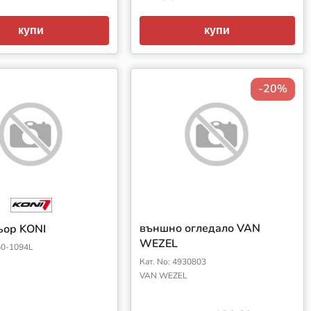
купи
купи
-20%
външно огледало VAN
ьор KONI
WEZEL
50-1094L
Кат. No: 4930803
VAN WEZEL