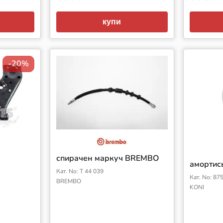
купи
-20%
спирачен маркуч BREMBO
амортис
Кат. No: T 44 039
Кат. No: 87
BREMBO
KONI