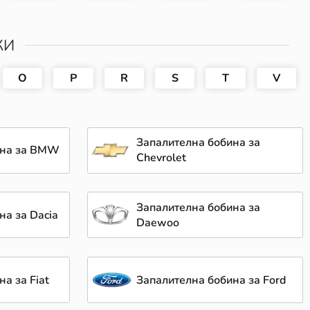
КИ
O
P
R
S
T
V
Запалителна бобина за
ина за BMW
Chevrolet
Запалителна бобина за
на за Dacia
Daewoo
а за Fiat
Запалителна бобина за Ford