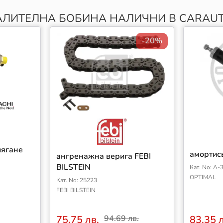
ЛИТЕЛНА БОБИНА НАЛИЧНИ В CARAUT
-20%
лягане
амортис
ангренажна верига FEBI
BILSTEIN
Кат. No: A
OPTIMAL
Кат. No: 25223
FEBI BILSTEIN
75.75 лв.
94.69 лв.
83.35 