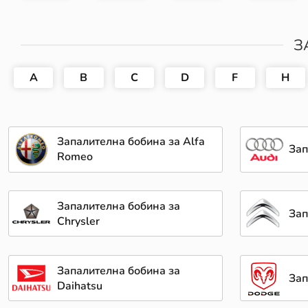
З
A
B
C
D
F
H
Запалителна бобина за Alfa
Зап
Romeo
Запалителна бобина за
Зап
Chrysler
Запалителна бобина за
Зап
Daihatsu