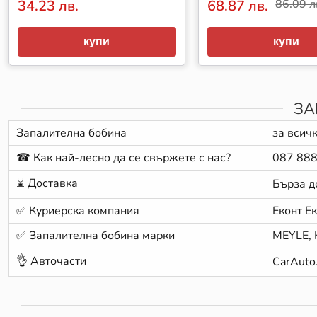
34.23 лв.
68.87 лв.
86.09 л
купи
купи
ЗА
Запалителна бобина
за всич
☎ Как най-лесно да се свържете с нас?
087 888
⌛ Доставка
Бърза д
✅ Куриерска компания
Еконт Е
✅ Запалителна бобина марки
MEYLE, 
👌 Авточасти
CarAuto