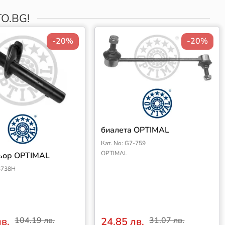
O.BG!
-20%
-20%
биалета OPTIMAL
Кат. No: G7-759
OPTIMAL
ьор OPTIMAL
-3738H
лв.
104.19 лв.
24.85 лв.
31.07 лв.