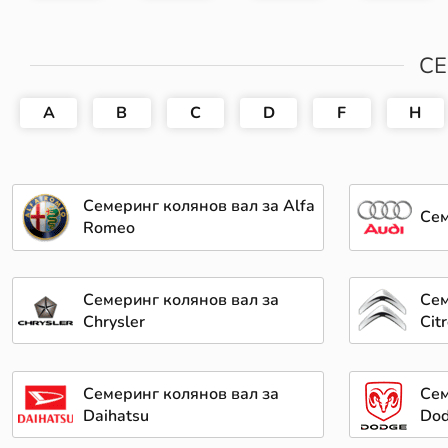
СЕ
A
B
C
D
F
H
Семеринг колянов вал за Alfa
Сем
Romeo
Семеринг колянов вал за
Сем
Chrysler
Cit
Семеринг колянов вал за
Сем
Daihatsu
Do