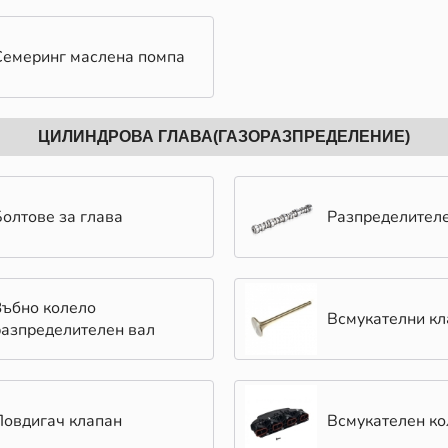
Семеринг маслена помпа
ЦИЛИНДРОВА ГЛАВА(ГАЗОРАЗПРЕДЕЛЕНИЕ)
Болтове за глава
Разпределителе
Зъбно колело
Всмукателни кл
разпределителен вал
Повдигач клапан
Всмукателен ко