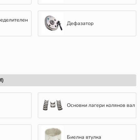
ределителен
Дефазатор
М)
Основни лагери колянов вал
Биелна втулка