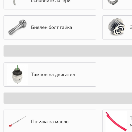
основните лагери
Биелен болт гайка
Тампон на двигател
Пръчка за масло