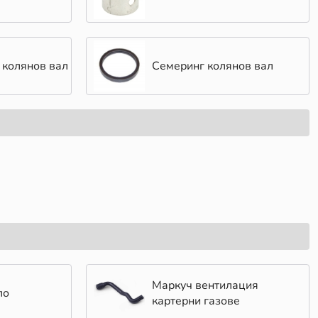
 колянов вал
Семеринг колянов вал
Mаркуч вентилация
ло
картерни газове