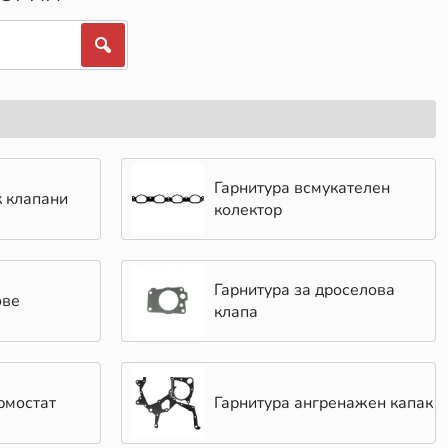
Гарнитура всмукателен
к клапани
колектор
Гарнитура за дроселова
ове
клапа
рмостат
Гарнитура ангренажен капак