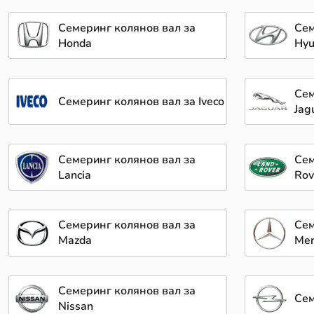
Семеринг колянов вал за
Сем
Honda
Hyu
Сем
Семеринг колянов вал за Iveco
Jag
Семеринг колянов вал за
Сем
Lancia
Rov
Семеринг колянов вал за
Сем
Mazda
Mer
Семеринг колянов вал за
Сем
Nissan