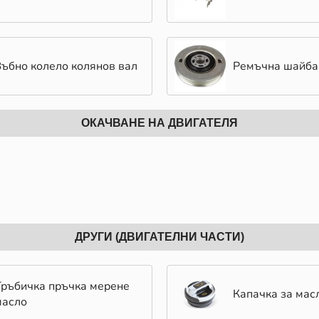
Зъбно колело колянов вал
Ремъчна шайба
ОКАЧВАНЕ НА ДВИГАТЕЛЯ
ДРУГИ (ДВИГАТЕЛНИ ЧАСТИ)
Тръбичка пръчка мерене
Капачка за мас
масло