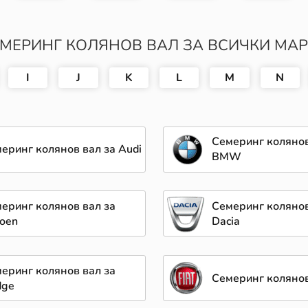
МЕРИНГ КОЛЯНОВ ВАЛ ЗА ВСИЧКИ МА
I
J
K
L
M
N
Семеринг колянов
еринг колянов вал за Audi
BMW
еринг колянов вал за
Семеринг колянов
roen
Dacia
еринг колянов вал за
Семеринг колянов 
dge