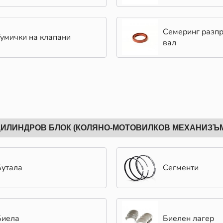
Семеринг разп
Гумички на клапани
вал
ИЛИНДРОВ БЛОК (КОЛЯНО-МОТОВИЛКОВ МЕХАНИЗЪ
Бутала
Сегменти
Биела
Биелен лагер