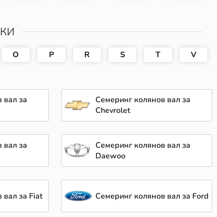
РКИ
O
P
R
S
T
V
 вал за
Семеринг колянов вал за
Chevrolet
 вал за
Семеринг колянов вал за
Daewoo
вал за Fiat
Семеринг колянов вал за Ford