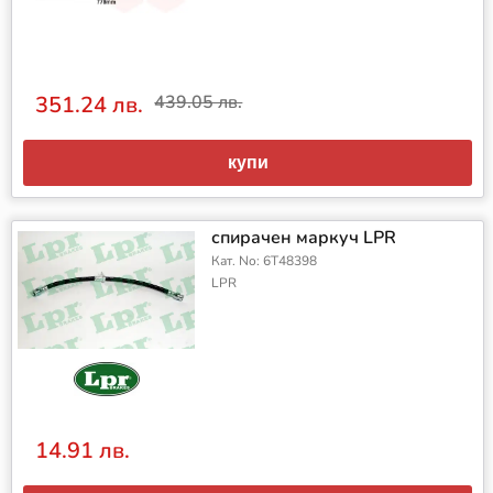
351.24 лв.
439.05 лв.
купи
спирачен маркуч LPR
Кат. No: 6T48398
LPR
14.91 лв.