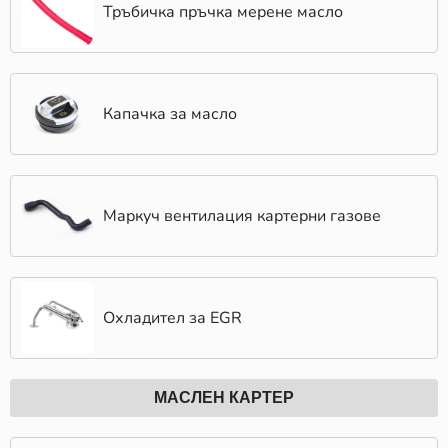
Тръбичка пръчка мерене масло
Капачка за масло
Mаркуч вентилация картерни газове
Охладител за EGR
MАСЛЕН КАРТЕР