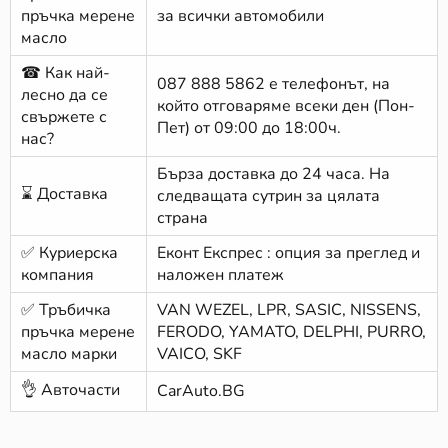
пръчка мерене
за всички автомобили
масло
☎ Как най-
087 888 5862
е телефонът, на
лесно да се
който отговаряме всеки ден (Пон-
свържете с
Пет) от 09:00 до 18:00ч.
нас?
Бърза доставка до 24 часа. На
⌛ Доставка
следващата сутрин за цялата
страна
✅ Куриерска
Еконт Експрес : опция за преглед и
компания
наложен платеж
✅ Тръбичка
VAN WEZEL, LPR, SASIC, NISSENS,
пръчка мерене
FERODO, YAMATO, DELPHI, PURRO,
масло марки
VAICO, SKF
👌 Авточасти
CarAuto.BG