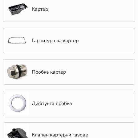
Картер
Гарнитура за картер
Пробка картер
Дифтунга пробка
Клапан картерни газове