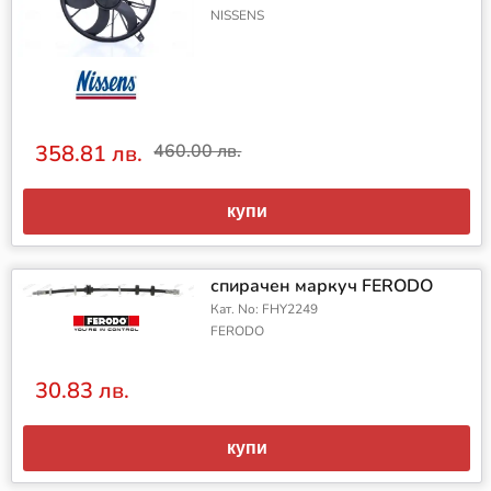
NISSENS
358.81 лв.
460.00 лв.
купи
спирачен маркуч FERODO
Кат. No: FHY2249
FERODO
30.83 лв.
купи