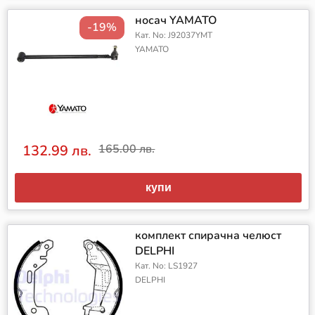
носач YAMATO
-19%
Кат. No: J92037YMT
YAMATO
132.99 лв.
165.00 лв.
купи
комплект спирачна челюст
DELPHI
Кат. No: LS1927
DELPHI