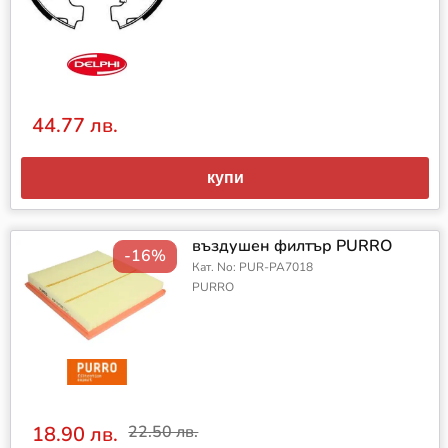
44.77 лв.
купи
въздушен филтър PURRO
-16%
Кат. No: PUR-PA7018
PURRO
18.90 лв.
22.50 лв.