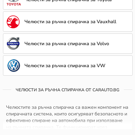
Челюсти за ръчна спирачка за Vauxhall
Челюсти за ръчна спирачка за Volvo
Челюсти за ръчна спирачка за VW
ЧЕЛЮСТИ ЗА РЪЧНА СПИРАЧКА ОТ CARAUTO.BG
Челюстите за ръчна спирачка са важен компонент на
спирачната система, които осигуряват безопасното и
ефективно спиране на автомобила при използване
на ръчната спирачка. Те функционират чрез
притискане на фрикционния материал към