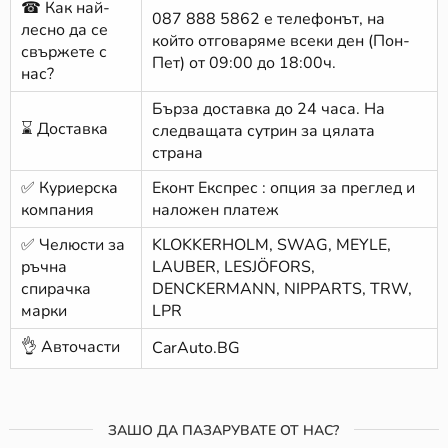
☎ Как най-
087 888 5862
е телефонът, на
лесно да се
който отговаряме всеки ден (Пон-
свържете с
Пет) от 09:00 до 18:00ч.
нас?
Бърза доставка до 24 часа. На
⌛ Доставка
следващата сутрин за цялата
страна
✅ Куриерска
Еконт Експрес : опция за преглед и
компания
наложен платеж
✅ Челюсти за
KLOKKERHOLM, SWAG, MEYLE,
ръчна
LAUBER, LESJÖFORS,
спирачка
DENCKERMANN, NIPPARTS, TRW,
марки
LPR
👌 Авточасти
CarAuto.BG
ЗАШО ДА ПАЗАРУВАТЕ ОТ НАС?