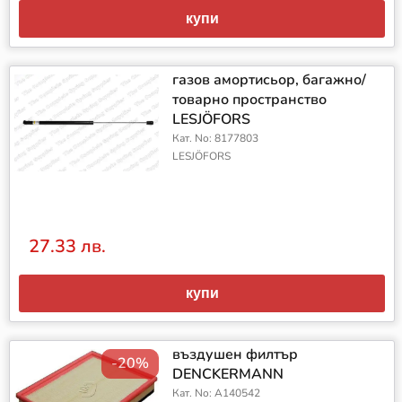
купи
газов амортисьор, багажно/
товарно пространство
LESJÖFORS
Кат. No: 8177803
LESJÖFORS
27.33 лв.
купи
въздушен филтър
-20%
DENCKERMANN
Кат. No: A140542