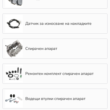
за ръчна спирачка?
С времето и с редовната употреба челюстите за
ръчна спирачка могат да се износят. Това води до
загуба на ефективност и повишен риск от повреда на
Датчик за износване на накладките
спирачната система. Основните признаци, че
челюстите за ръчна спирачка трябва да бъдат
заменени, включват:
Спирачен апарат
Удължен спирачен път
: Това е ясен индикатор,
че фрикционният материал на челюстите е
износен.
Шум и вибрации
: Корозия или повреда на
челюстите може да доведе до неприятни звуци
Ремонтен комплект спирачен апарат
при задействане на ръчната спирачка.
Намалена ефективност на ръчната спирачка
:
Ако ръчната спирачка не задържа автомобила
както трябва, това е ясен знак, че челюстите са
износени и трябва да бъдат заменени.
Водещи втулки спирачен апарат
Смяна на челюстите за ръчна спирачка