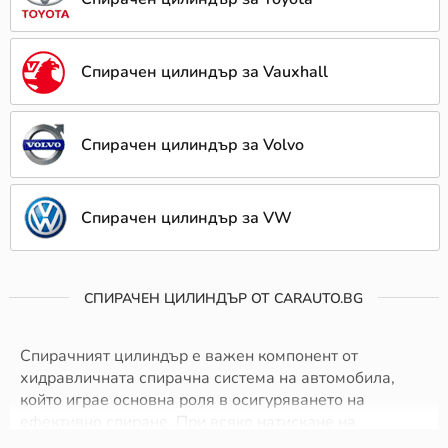
Спирачен цилиндър за Vauxhall
Спирачен цилиндър за Volvo
Спирачен цилиндър за VW
СПИРАЧЕН ЦИЛИНДЪР ОТ CARAUTO.BG
Спирачният цилиндър е важен компонент от
хидравличната спирачна система на автомобила,
който играе основна роля в осигуряването на
ефективно спиране. При всяко натискане на
спирачния педал, хидравличното налягане,