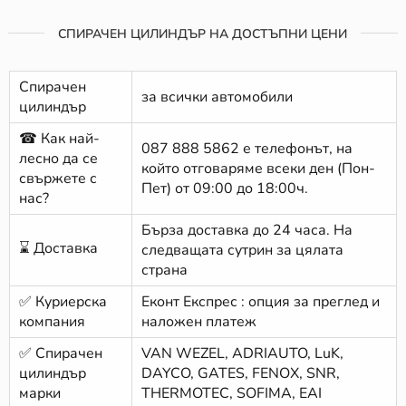
СПИРАЧЕН ЦИЛИНДЪР НА ДОСТЪПНИ ЦЕНИ
Спирачен
за всички автомобили
цилиндър
☎ Как най-
087 888 5862
е телефонът, на
лесно да се
който отговаряме всеки ден (Пон-
свържете с
Пет) от 09:00 до 18:00ч.
нас?
Бърза доставка до 24 часа. На
⌛ Доставка
следващата сутрин за цялата
страна
✅ Куриерска
Еконт Експрес : опция за преглед и
компания
наложен платеж
✅ Спирачен
VAN WEZEL, ADRIAUTO, LuK,
цилиндър
DAYCO, GATES, FENOX, SNR,
марки
THERMOTEC, SOFIMA, EAI