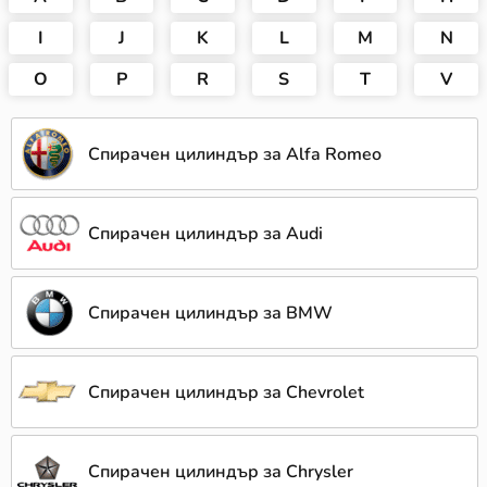
I
J
K
L
M
N
O
P
R
S
T
V
Спирачен цилиндър за Alfa Romeo
Спирачен цилиндър за Audi
Спирачен цилиндър за BMW
Спирачен цилиндър за Chevrolet
Спирачен цилиндър за Chrysler