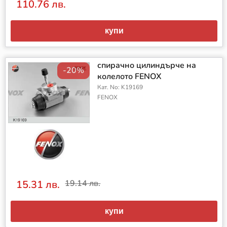
110.76 лв.
купи
спирачно цилиндърче на
-20%
колелото FENOX
Кат. No: K19169
FENOX
15.31 лв.
19.14 лв.
купи