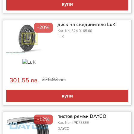
купи
диск на съединителя LuK
-20%
Кат. No: 324 0165 60
LuK
301.55 лв.
376.93 лв.
купи
пистов ремък DAYCO
-12%
Кат. No: 4PK738EE
DAYCO