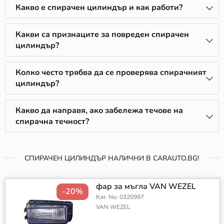
Какво е спирачен цилиндър и как работи?
Какви са признаците за повреден спирачен
цилиндър?
Колко често трябва да се проверява спирачният
цилиндър?
Какво да направя, ако забележа течове на
спирачна течност?
СПИРАЧЕН ЦИЛИНДЪР НАЛИЧНИ В CARAUTO.BG!
фар за мъгла VAN WEZEL
-20%
Кат. No: 0320997
VAN WEZEL