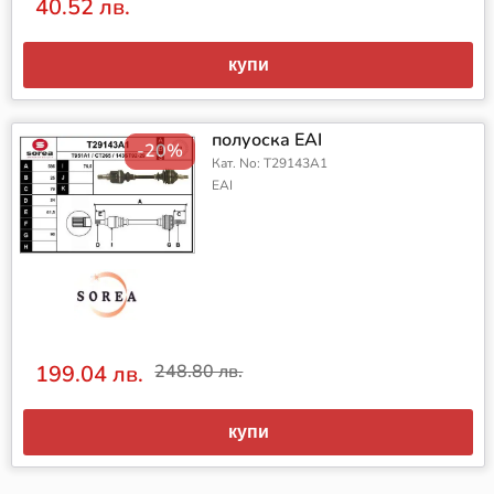
40.52 лв.
купи
полуоска EAI
-20%
Кат. No: T29143A1
EAI
199.04 лв.
248.80 лв.
купи