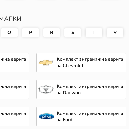
 МАРКИ
O
P
R
S
T
V
ажна верига
Комплект ангренажна верига
за Chevrolet
ажна верига
Комплект ангренажна верига
за Daewoo
ажна верига
Комплект ангренажна верига
за Ford