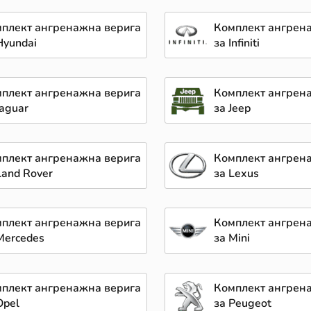
плект ангренажна верига
Комплект ангрен
Hyundai
за Infiniti
плект ангренажна верига
Комплект ангрен
Jaguar
за Jeep
плект ангренажна верига
Комплект ангрен
Land Rover
за Lexus
плект ангренажна верига
Комплект ангрен
Mercedes
за Mini
плект ангренажна верига
Комплект ангрен
Opel
за Peugeot