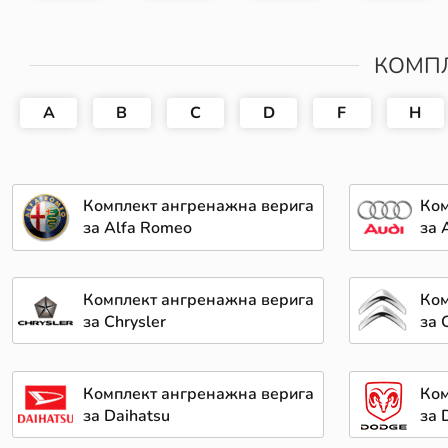
КОМПЛ
A
B
C
D
F
H
Комплект ангренажна верига
Ком
за Alfa Romeo
за 
Комплект ангренажна верига
Ком
за Chrysler
за 
Комплект ангренажна верига
Ком
за Daihatsu
за 