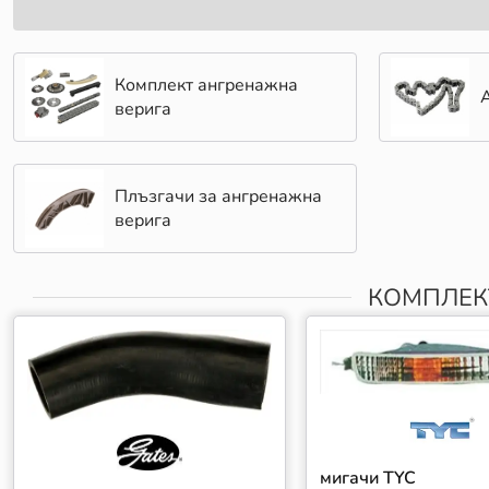
Комплект ангренажна
верига
Плъзгачи за ангренажна
верига
КОМПЛЕК
мигачи TYC