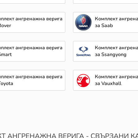
плект ангренажна верига
Комплект ангрен
Rover
за Saab
плект ангренажна верига
Комплект ангрен
Smart
за Ssangyong
плект ангренажна верига
Комплект ангрен
Toyota
за Vauxhall
Т АНГРЕНАЖНА ВЕРИГА - СВЪРЗАНИ К