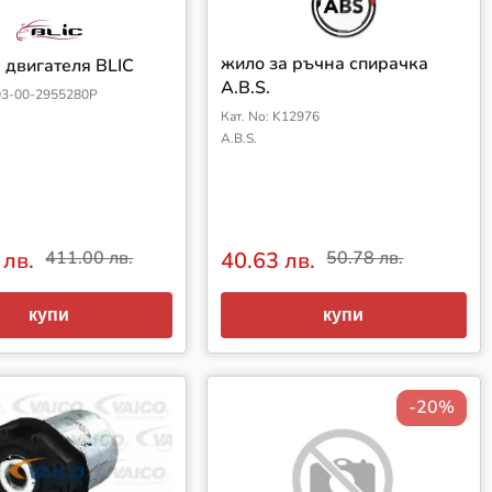
жило за ръчна спирачка
 двигателя BLIC
A.B.S.
803-00-2955280P
Кат. No: K12976
A.B.S.
 лв.
411.00 лв.
40.63 лв.
50.78 лв.
купи
купи
-20%