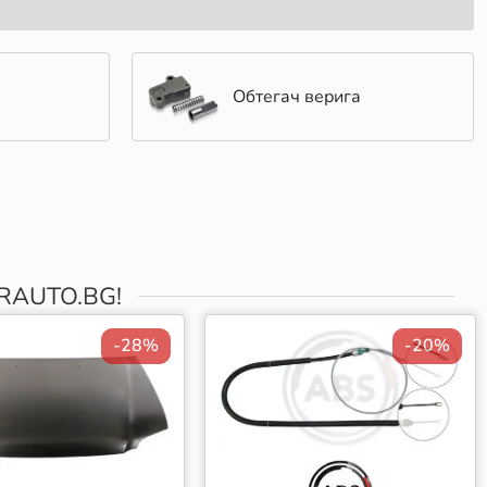
Обтегач верига
AUTO.BG!
-28%
-20%