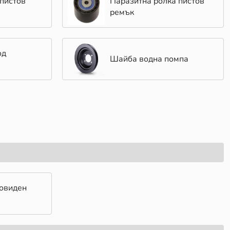
пистов
Паразитна ролка пистов
ремък
од
Шайба водна помпа
цовиден