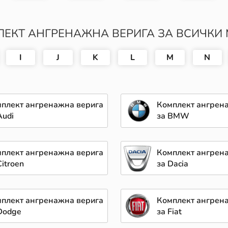
ЕКТ АНГРЕНАЖНА ВЕРИГА ЗА ВСИЧКИ
I
J
K
L
M
N
плект ангренажна верига
Комплект ангрен
Audi
за BMW
плект ангренажна верига
Комплект ангрен
Citroen
за Dacia
плект ангренажна верига
Комплект ангрен
Dodge
за Fiat