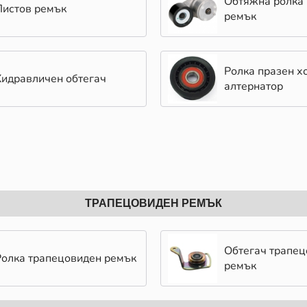
Обтяжна ролка 
Пистов ремък
ремък
Ролка празен х
Хидравличен обтегач
алтернатор
ТРАПЕЦОВИДЕН РЕМЪК
Обтегач трапе
Ролка трапецовиден ремък
ремък