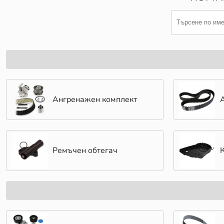
Ангренажен комплект
Ремъчен обтегач