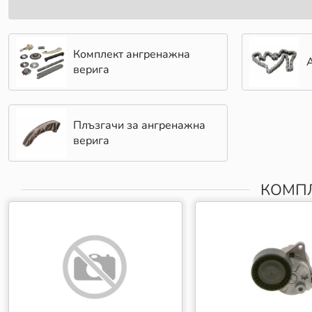
Комплект ангренажна
верига
Плъзгачи за ангренажна
верига
КОМПЛ