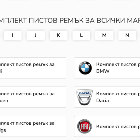
МПЛЕКТ ПИСТОВ РЕМЪК ЗА ВСИЧКИ МА
I
J
K
L
M
N
плект пистов ремък за
Комплект пистов 
i
BMW
плект пистов ремък за
Комплект пистов 
roen
Dacia
плект пистов ремък за
Комплект пистов р
dge