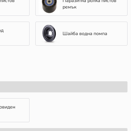
пистов
Паразитна ролка пистов
ремък
од
Шайба водна помпа
цовиден