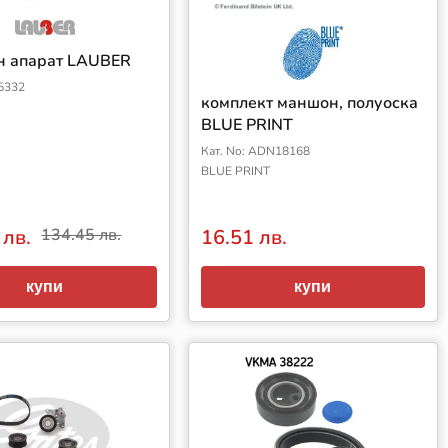
н апарат LAUBER
.5332
комплект маншон, полуоска
BLUE PRINT
Кат. No: ADN18168
BLUE PRINT
 лв.
134.45 лв.
16.51 лв.
купи
купи