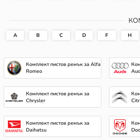
КО
A
B
C
D
F
H
Комплект пистов ремък за Alfa
Ком
Romeo
Aud
Комплект пистов ремък за
Ком
Chrysler
Cit
Комплект пистов ремък за
Ком
Daihatsu
Do