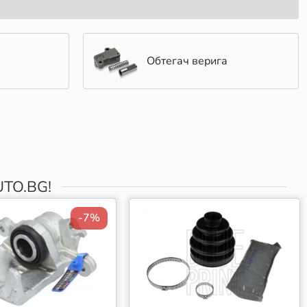
Обтегач верига
TO.BG!
-7%