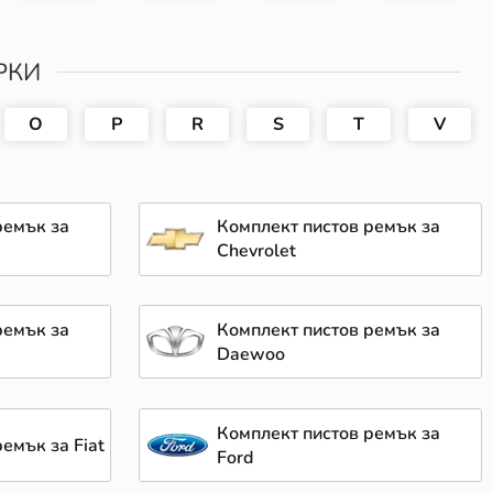
РКИ
O
P
R
S
T
V
ремък за
Комплект пистов ремък за
Chevrolet
ремък за
Комплект пистов ремък за
Daewoo
Комплект пистов ремък за
емък за Fiat
Ford