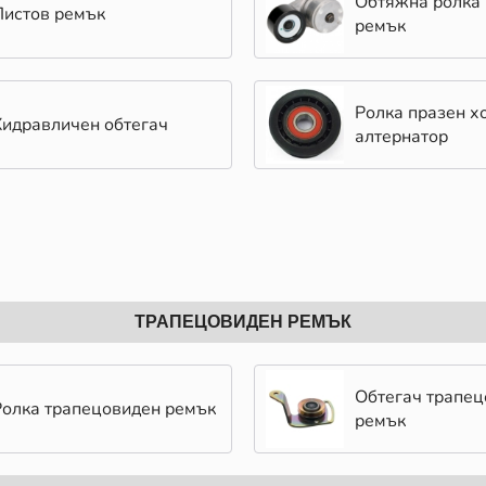
Обтяжна ролка 
Пистов ремък
ремък
Ролка празен х
Хидравличен обтегач
алтернатор
ТРАПЕЦОВИДЕН РЕМЪК
Обтегач трапе
Ролка трапецовиден ремък
ремък