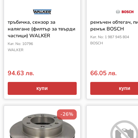
тръбичка, сензор за
ремъчен обтегач, п
налягане (филтър за твърди
ремък BOSCH
частици) WALKER
Кат. No: 1 987 945 804
BOSCH
Кат. No: 10796
WALKER
94.63 лв.
66.05 лв.
купи
купи
-26%