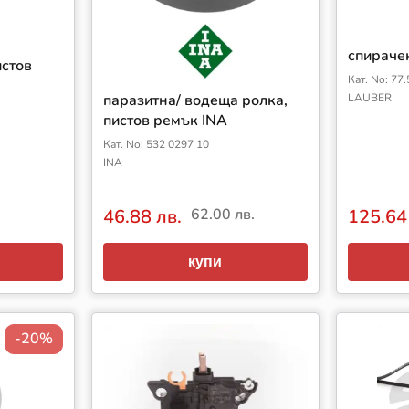
спираче
истов
Кат. No: 77
паразитна/ водеща ролка,
LAUBER
пистов ремък INA
Кат. No: 532 0297 10
INA
46.88 лв.
62.00 лв.
125.64
купи
-20%