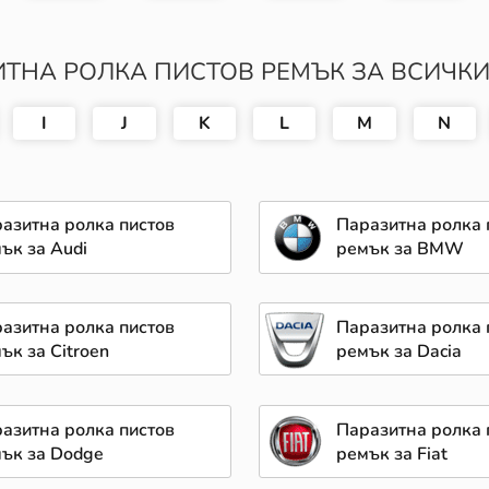
ТНА РОЛКА ПИСТОВ РЕМЪК ЗА ВСИЧК
I
J
K
L
M
N
азитна ролка пистов
Паразитна ролка 
ък за Audi
ремък за BMW
азитна ролка пистов
Паразитна ролка 
ък за Citroen
ремък за Dacia
азитна ролка пистов
Паразитна ролка 
ък за Dodge
ремък за Fiat