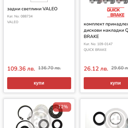
задни светлини VALEO
Кат. No: 088734
VALEO
комплект принадле
дискови накладки 
BRAKE
Кат. No: 109-0147
QUICK BRAKE
109.36 лв.
136.70 лв.
26.12 лв.
29.60 л
купи
купи
-12%