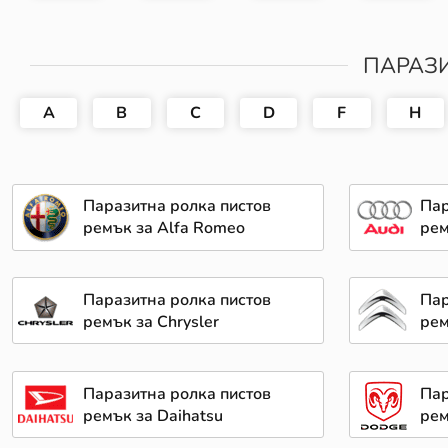
ПАРАЗИ
A
B
C
D
F
H
Паразитна ролка пистов
Пар
ремък за Alfa Romeo
рем
Паразитна ролка пистов
Пар
ремък за Chrysler
рем
Паразитна ролка пистов
Пар
ремък за Daihatsu
рем