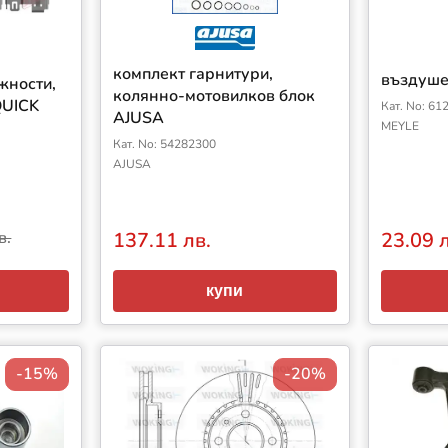
комплект гарнитури,
въздуше
жности,
колянно-мотовилков блок
QUICK
Кат. No: 61
AJUSA
MEYLE
Кат. No: 54282300
AJUSA
в.
137.11 лв.
23.09 
купи
-15%
-20%