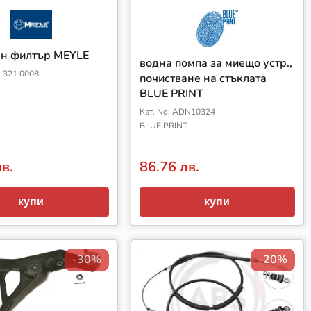
н филтър MEYLE
водна помпа за миещо устр.,
2 321 0008
почистване на стъклата
BLUE PRINT
Кат. No: ADN10324
BLUE PRINT
лв.
86.76 лв.
купи
купи
-30%
-20%