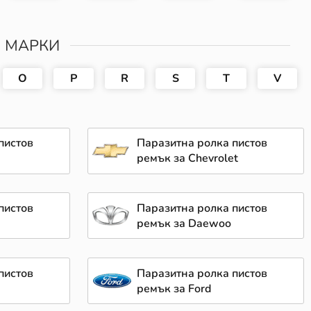
И МАРКИ
O
P
R
S
T
V
пистов
Паразитна ролка пистов
ремък за Chevrolet
пистов
Паразитна ролка пистов
ремък за Daewoo
пистов
Паразитна ролка пистов
ремък за Ford