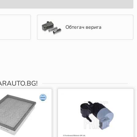
Обтегач верига
RAUTO.BG!