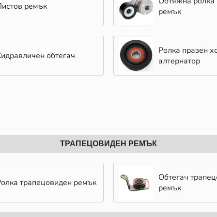
Обтяжна ролка 
Пистов ремък
ремък
Ролка празен х
Хидравличен обтегач
алтернатор
ТРАПЕЦОВИДЕН РЕМЪК
Обтегач трапе
Ролка трапецовиден ремък
ремък