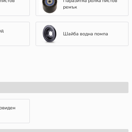
пистов
Паразитна ролка пистов
ремък
од
Шайба водна помпа
цовиден