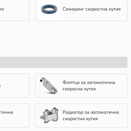
ти
Семеринг скоростна кутия
Филтър за автоматична
л
скоросна кутия
атична
Радиатор за автоматична
скоростна кутия