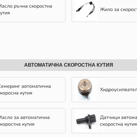
Масло ръчна скоростна
Жило за скорос
кутия
АВТОМАТИЧНА СКОРОСТНА КУТИЯ
Семеринг автоматична
Хидроусилвате
скоросна кутия
Масло за автоматична
Датчици автом
скоростна кутия
скоростна кутия