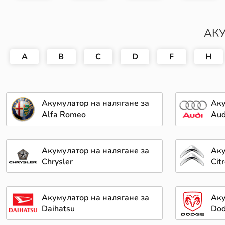
АКУ
A
B
C
D
F
H
Акумулатор на налягане за
Аку
Alfa Romeo
Aud
Акумулатор на налягане за
Аку
Chrysler
Cit
Акумулатор на налягане за
Аку
Daihatsu
Do