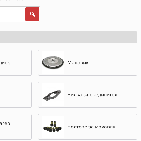
диск
Маховик
Вилка за съединител
агер
Болтове за мохавик