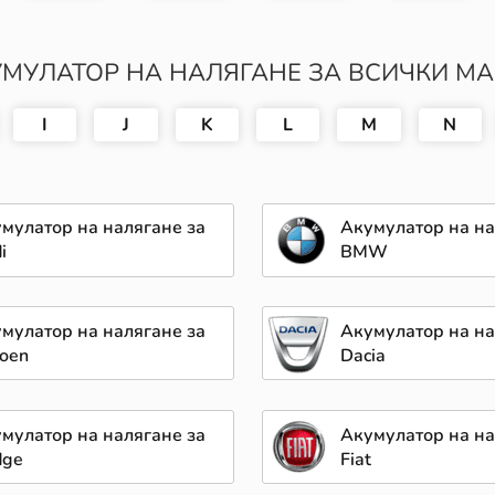
МУЛАТОР НА НАЛЯГАНЕ ЗА ВСИЧКИ М
I
J
K
L
M
N
мулатор на налягане за
Акумулатор на на
i
BMW
мулатор на налягане за
Акумулатор на на
roen
Dacia
мулатор на налягане за
Акумулатор на на
dge
Fiat