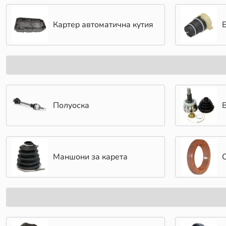
Картер автоматична кутия
Полуоска
Маншони за карета