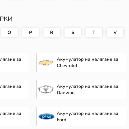
АРКИ
O
P
R
S
T
V
лягане за
Акумулатор на налягане за
Chevrolet
лягане за
Акумулатор на налягане за
Daewoo
лягане за
Акумулатор на налягане за
Ford