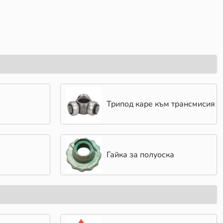
Трипод каре към трансмисия
Гайка за полуоска