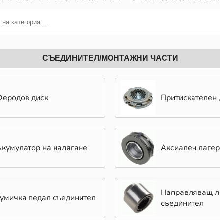
СЪЕДИНИТЕЛ/МОНТАЖНИ ЧАСТИ
Феродов диск
Притискателен 
Акумулатор на налягане
Аксиален лагер
Направляващ л
Гумичка педал съединител
съединител