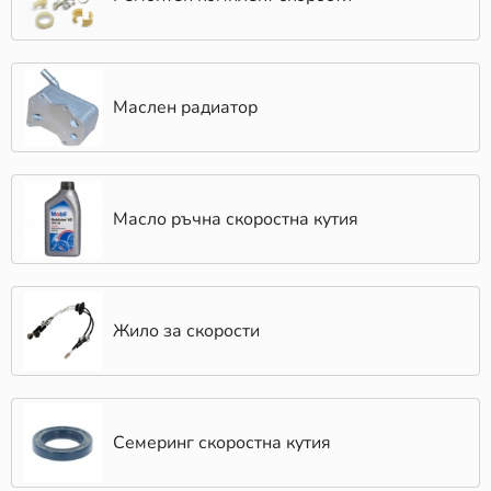
Маслен радиатор
Масло ръчна скоростна кутия
Жило за скорости
Семеринг скоростна кутия