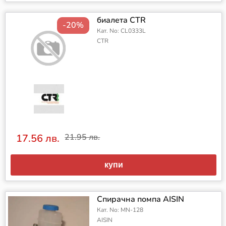
биалета CTR
-20%
Кат. No: CL0333L
CTR
17.56 лв.
21.95 лв.
купи
Спирачна помпа AISIN
Кат. No: MN-128
AISIN