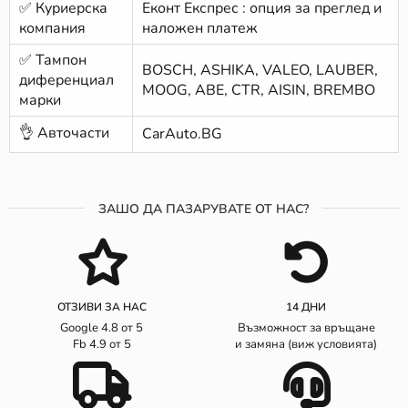
✅ Куриерска
Еконт Експрес : опция за преглед и
компания
наложен платеж
✅ Тампон
BOSCH, ASHIKA, VALEO, LAUBER,
диференциал
MOOG, ABE, CTR, AISIN, BREMBO
марки
👌 Авточасти
CarAuto.BG
ЗАШО ДА ПАЗАРУВАТЕ ОТ НАС?
ОТЗИВИ ЗА НАС
14 ДНИ
Google 4.8 от 5
Възможност за връщане
Fb 4.9 от 5
и замяна (виж условията)