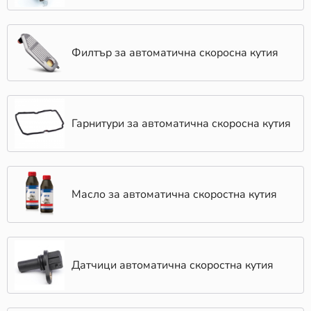
Филтър за автоматична скоросна кутия
Гарнитури за автоматична скоросна кутия
Масло за автоматична скоростна кутия
Датчици автоматична скоростна кутия