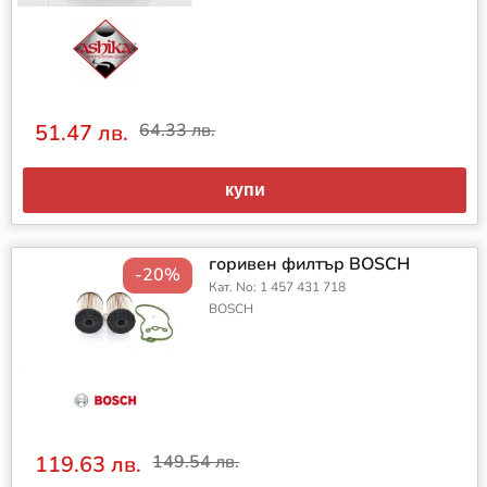
51.47 лв.
64.33 лв.
купи
горивен филтър BOSCH
-20%
Кат. No: 1 457 431 718
BOSCH
119.63 лв.
149.54 лв.