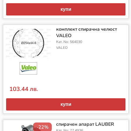
купи
комплект спирачна челюст
VALEO
Кат. No: 564030
VALEO
103.44 лв.
купи
спирачен апарат LAUBER
-22%
Кат. No: 77.4936