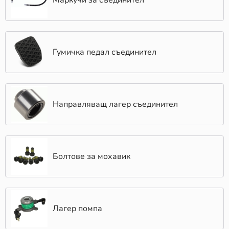
Маркучи за съединител
Гумичка педал съединител
Направляващ лагер съединител
Болтове за мохавик
Лагер помпа