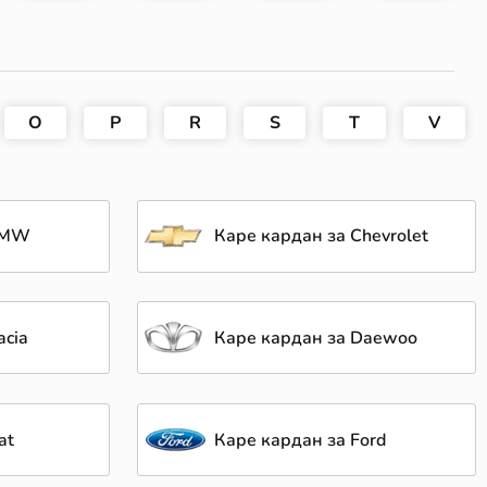
O
P
R
S
T
V
 BMW
Каре кардан за Chevrolet
acia
Каре кардан за Daewoo
at
Каре кардан за Ford