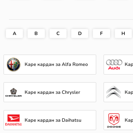
A
B
C
D
F
H
Каре кардан за Alfa Romeo
Кар
Каре кардан за Chrysler
Кар
Каре кардан за Daihatsu
Кар