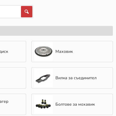
диск
Маховик
Вилка за съединител
агер
Болтове за мохавик