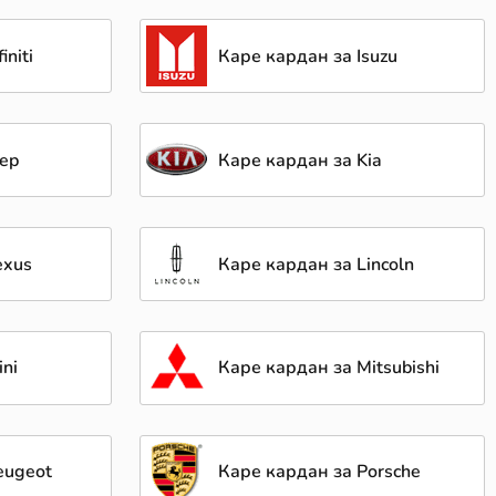
initi
Каре кардан за Isuzu
eep
Каре кардан за Kia
exus
Каре кардан за Lincoln
ni
Каре кардан за Mitsubishi
eugeot
Каре кардан за Porsche