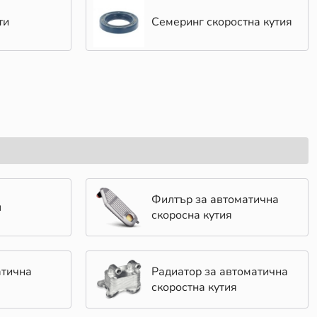
ти
Семеринг скоростна кутия
Филтър за автоматична
л
скоросна кутия
атична
Радиатор за автоматична
скоростна кутия