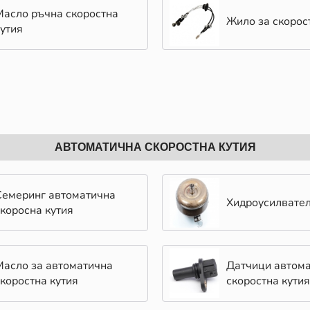
Масло ръчна скоростна
Жило за скорос
кутия
АВТОМАТИЧНА СКОРОСТНА КУТИЯ
Семеринг автоматична
Хидроусилвате
скоросна кутия
Масло за автоматична
Датчици автом
скоростна кутия
скоростна кутия