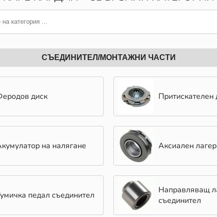
СЪЕДИНИТЕЛ/МОНТАЖНИ ЧАСТИ
Феродов диск
Притискателен 
Акумулатор на налягане
Аксиален лагер
Направляващ л
Гумичка педал съединител
съединител