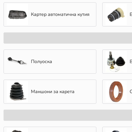
Картер автоматична кутия
Полуоска
Маншони за карета