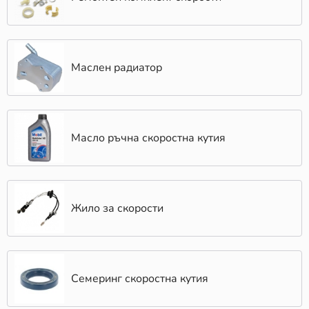
Маслен радиатор
Масло ръчна скоростна кутия
Жило за скорости
Семеринг скоростна кутия