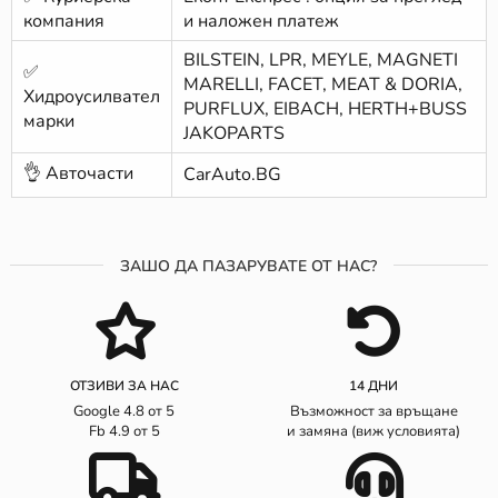
компания
и наложен платеж
BILSTEIN, LPR, MEYLE, MAGNETI
✅
MARELLI, FACET, MEAT & DORIA,
Хидроусилвател
PURFLUX, EIBACH, HERTH+BUSS
марки
JAKOPARTS
👌 Авточасти
CarAuto.BG
ЗАШО ДА ПАЗАРУВАТЕ ОТ НАС?
ОТЗИВИ ЗА НАС
14 ДНИ
Google 4.8 от 5
Възможност за връщане
Fb 4.9 от 5
и замяна (виж условията)