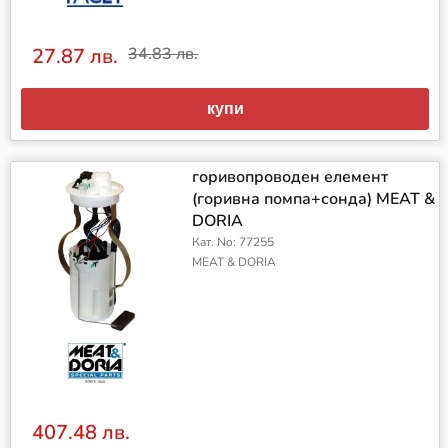
27.87 лв.
34.83 лв.
купи
горивопроводен елемент
(горивна помпа+сонда) MEAT &
DORIA
Кат. No: 77255
MEAT & DORIA
407.48 лв.