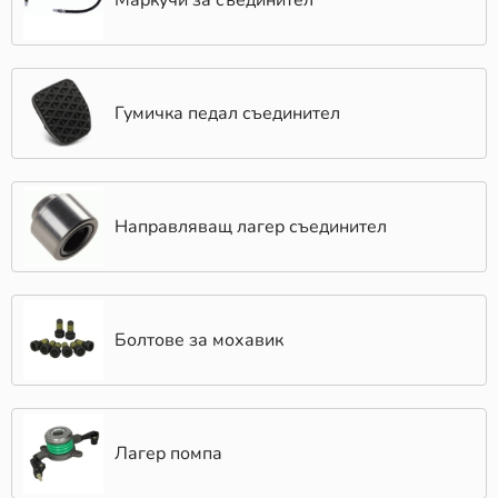
Маркучи за съединител
Гумичка педал съединител
Направляващ лагер съединител
Болтове за мохавик
Лагер помпа