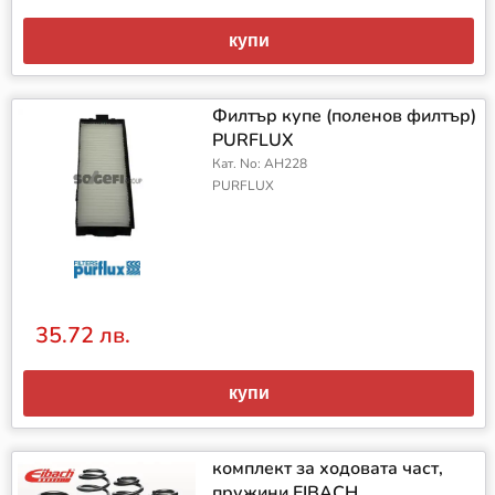
купи
Филтър купе (поленов филтър)
PURFLUX
Кат. No: AH228
PURFLUX
35.72 лв.
купи
комплект за ходовата част,
пружини EIBACH