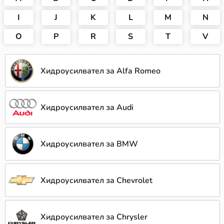
I
J
K
L
M
N
O
P
R
S
T
V
Хидроусилвател за Alfa Romeo
Хидроусилвател за Audi
Хидроусилвател за BMW
Хидроусилвател за Chevrolet
Хидроусилвател за Chrysler