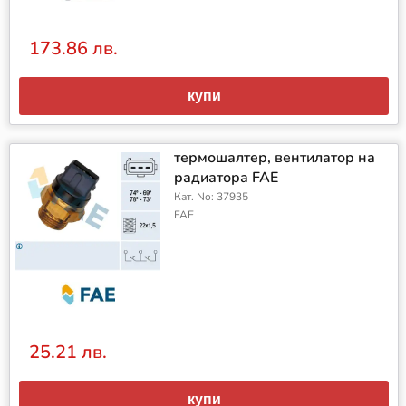
173.86 лв.
купи
термошалтер, вентилатор на
радиатора FAE
Кат. No: 37935
FAE
25.21 лв.
купи