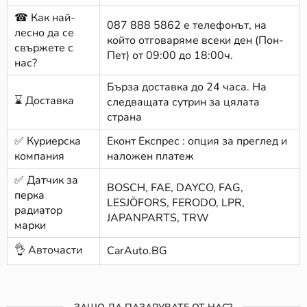
☎ Как най-
087 888 5862
е телефонът, на
лесно да се
който отговаряме всеки ден (Пон-
свържете с
Пет) от 09:00 до 18:00ч.
нас?
Бърза доставка до 24 часа. На
⌛ Доставка
следващата сутрин за цялата
страна
✅ Куриерска
Еконт Експрес : опция за преглед и
компания
наложен платеж
✅ Датчик за
BOSCH, FAE, DAYCO, FAG,
перка
LESJÖFORS, FERODO, LPR,
радиатор
JAPANPARTS, TRW
марки
👌 Авточасти
CarAuto.BG