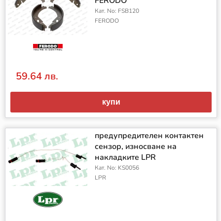
FERODO
Кат. No: FSB120
FERODO
59.64 лв.
купи
предупредителен контактен
сензор, износване на
накладките LPR
Кат. No: KS0056
LPR