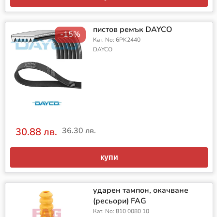
пистов ремък DAYCO
-15%
Кат. No: 6PK2440
DAYCO
30.88 лв.
36.30 лв.
купи
ударен тампон, окачване
(ресьори) FAG
Кат. No: 810 0080 10