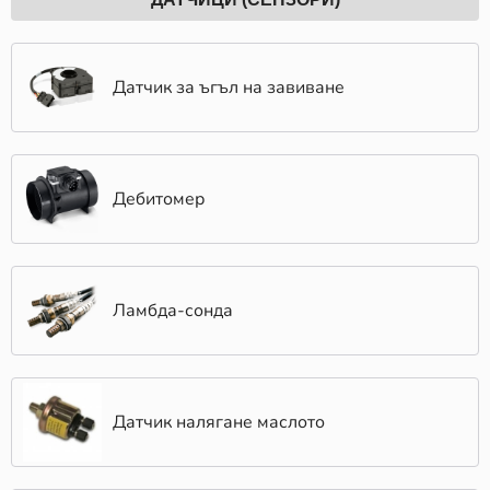
Датчик за ъгъл на завиване
Дебитомер
Ламбда-сонда
Датчик налягане маслото