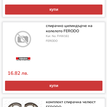
купи
спирачно цилиндърче на
колелото FERODO
Кат. No: FHW161
FERODO
16.82 лв.
купи
комплект спирачна челюст