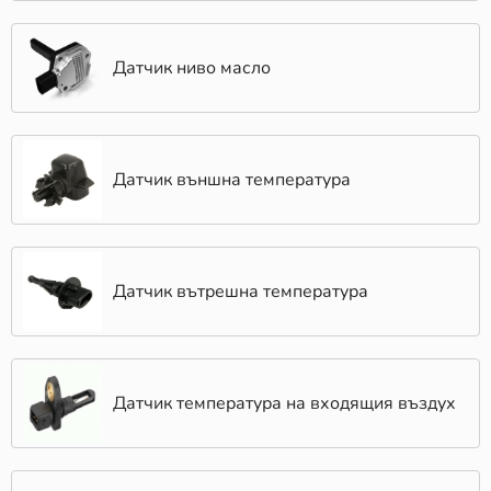
Датчик ниво масло
Датчик външна температура
Датчик вътрешна температура
Датчик температура на входящия въздух