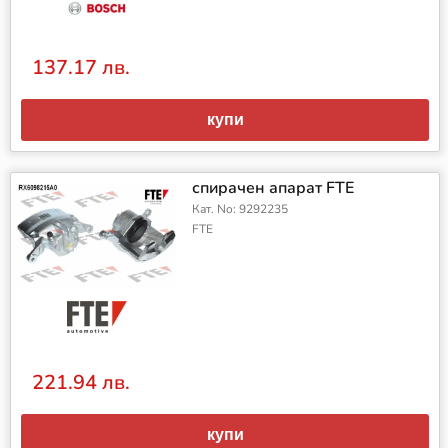
137.17 лв.
купи
спирачен апарат FTE
Кат. No: 9292235
FTE
221.94 лв.
купи