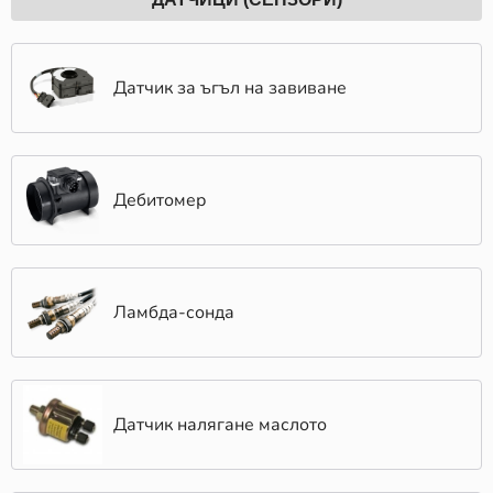
Датчик за ъгъл на завиване
Дебитомер
Ламбда-сонда
Датчик налягане маслото