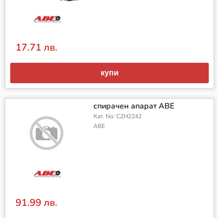
17.71 лв.
купи
спирачен апарат ABE
Кат. No: CZH2242
ABE
91.99 лв.