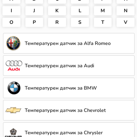
I
J
K
L
M
N
O
P
R
S
T
V
Температурен датчик за Alfa Romeo
Температурен датчик за Audi
Температурен датчик за BMW
Температурен датчик за Chevrolet
Температурен датчик за Chrysler