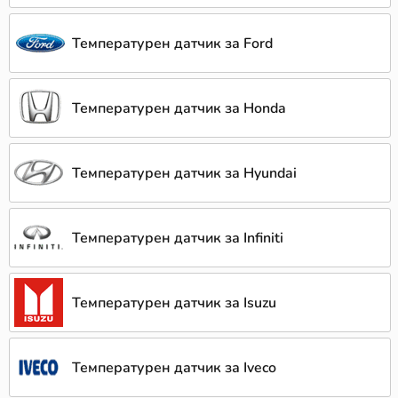
Температурен датчик за Ford
Температурен датчик за Honda
Температурен датчик за Hyundai
Температурен датчик за Infiniti
Температурен датчик за Isuzu
Температурен датчик за Iveco