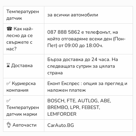
Температурен
за всички автомобили
датчик
☎ Как най-
087 888 5862
е телефонът, на
лесно да се
който отговаряме всеки ден (Пон-
свържете с
Пет) от 09:00 до 18:00ч.
нас?
Бърза доставка до 24 часа. На
⌛ Доставка
следващата сутрин за цялата
страна
✅ Куриерска
Еконт Експрес : опция за преглед и
компания
наложен платеж
✅
BOSCH, FTE, AUTLOG, ABE,
Температурен
BREMBO, LPR, FEBEST,
датчик марки
LEMFORDER
👌 Авточасти
CarAuto.BG