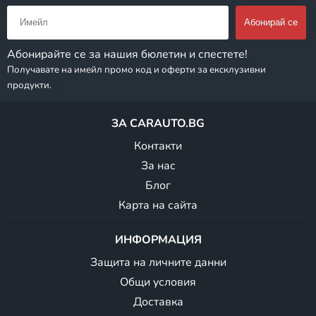
Абонирайте се за нашия бюлетин и спестете!
Получавате на имейл промо код и оферти за ексклузивни
продукти.
ЗА CARAUTO.BG
Контакти
За нас
Блог
Карта на сайта
ИНФОРМАЦИЯ
Защита на личните данни
Общи условия
Доставка