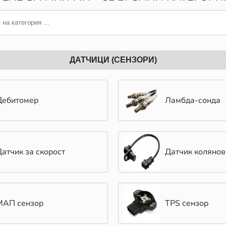
ДАТЧИЦИ (СЕНЗОРИ)
Дебитомер
Ламбда-сонда
Датчик за скорост
Датчик колянов
МАП сензор
TPS сензор