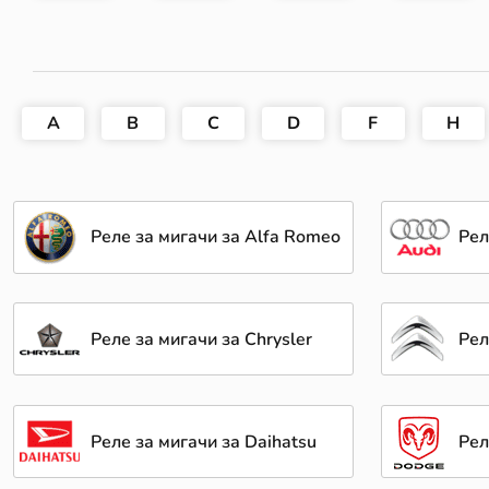
A
B
C
D
F
H
Реле за мигачи за Alfa Romeo
Рел
Реле за мигачи за Chrysler
Рел
Реле за мигачи за Daihatsu
Рел