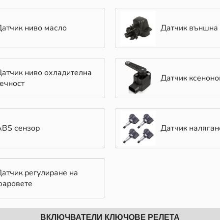
Датчик ниво масло
Датчик външна
Датчик ниво охладителна
Датчик ксеноно
течност
ABS сензор
Датчик наляган
Датчик регулиране на
фаровете
ВКЛЮЧВАТЕЛИ КЛЮЧОВЕ РЕЛЕТА