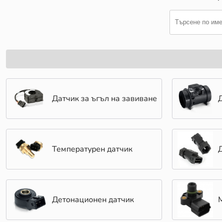
Датчик за ъгъл на завиване
Температурен датчик
Детонационен датчик