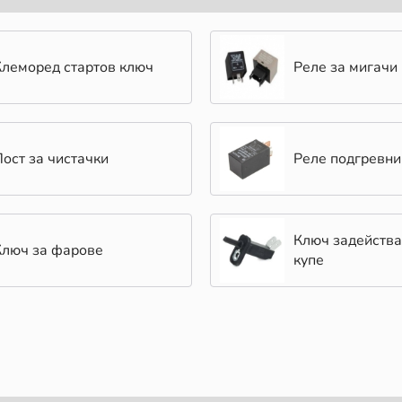
Клеморед стартов ключ
Реле за мигачи
Лост за чистачки
Реле подгревни
Ключ задейства
Ключ за фарове
купе