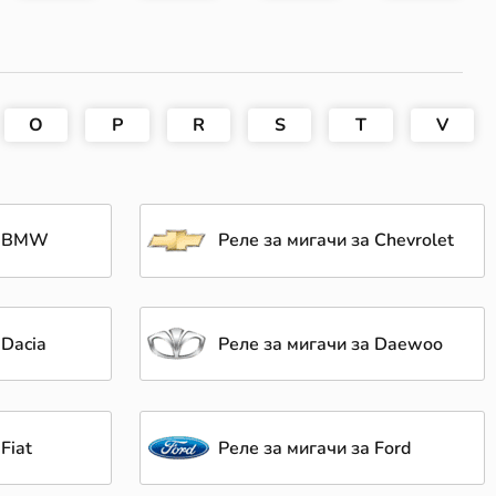
O
P
R
S
T
V
за BMW
Реле за мигачи за Chevrolet
 Dacia
Реле за мигачи за Daewoo
Fiat
Реле за мигачи за Ford