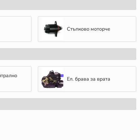
Стъпково моторче
нтрално
Ел. брава за врата