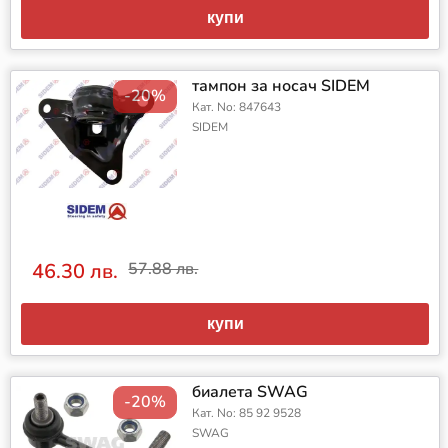
купи
тампон за носач SIDEM
-20%
Кат. No: 847643
SIDEM
46.30 лв.
57.88 лв.
купи
биалета SWAG
-20%
Кат. No: 85 92 9528
SWAG