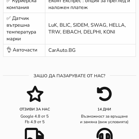
✅ Куриерска
Еконт Експрес : опция за преглед и
компания
наложен платеж
✅ Датчик
вътрешна
LuK, BLIC, SIDEM, SWAG, HELLA,
температура
TRW, EIBACH, DELPHI, KONI
марки
👌 Авточасти
CarAuto.BG
ЗАШО ДА ПАЗАРУВАТЕ ОТ НАС?
ОТЗИВИ ЗА НАС
14 ДНИ
Google 4.8 от 5
Възможност за връщане
Fb 4.9 от 5
и замяна (виж условията)