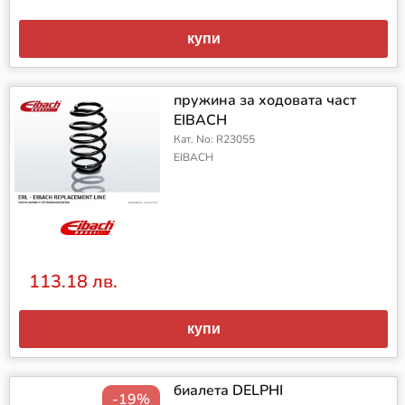
купи
пружина за ходовата част
EIBACH
Кат. No: R23055
EIBACH
113.18 лв.
купи
биалета DELPHI
-19%