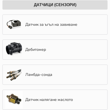
ДАТЧИЦИ (СЕНЗОРИ)
Датчик за ъгъл на завиване
Дебитомер
Ламбда-сонда
Датчик налягане маслото